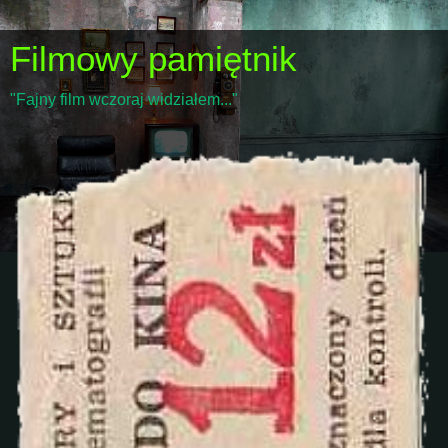
Filmowy pamiętnik
"Fajny film wczoraj widziałem..."