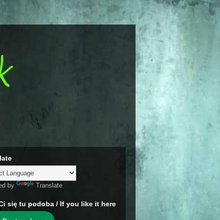
k
late
ed by
Translate
Ci się tu podoba / If you like it here