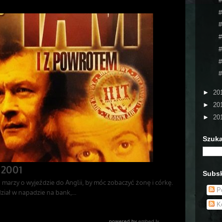
#
#
#
#
#
#
#
►
20
►
20
►
20
Szuka
Subsk
Po
Ko