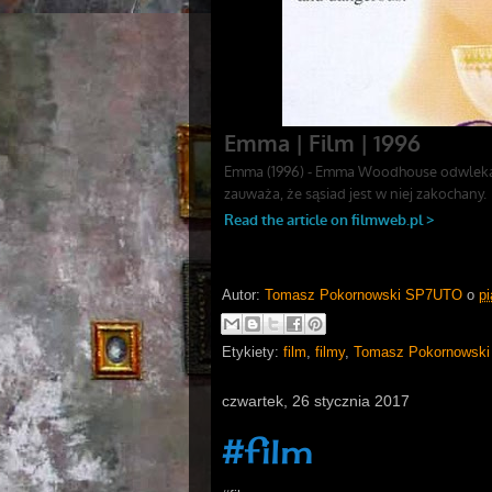
Autor:
Tomasz Pokornowski SP7UTO
o
pi
Etykiety:
film
,
filmy
,
Tomasz Pokornowski
czwartek, 26 stycznia 2017
#film