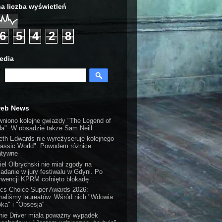
a liczba wyświetleń
6
5
4
2
8
edia
web News
wniono kolejne gwiazdy "The Legend of
da". W obsadzie także Sam Neill
eth Edwards nie wyreżyseruje kolejnego
rassic World". Powodem różnice
atywne
iel Olbrychski nie miał zgody na
iadanie w jury festiwalu w Gdyni. Po
erwencji KPRM cofnięto blokadę
tics Choice Super Awards 2026:
naliśmy laureatów. Wśród nich "Wdowia
oka" i "Obsesja"
nie Driver miała poważny wypadek