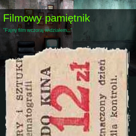
Filmowy pamiętnik
"Fajny film wczoraj widziałem..."