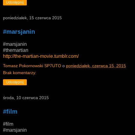
Udostępnij
poniedziałek, 15 czerwca 2015
#marsjanin
#marsjanin
#themartian
http://the-martian-movie.tumblr.com/
Tomasz Pokornowski SP7UTO
o
poniedziałek, czerwca 15, 2015
Brak komentarzy:
Udostępnij
środa, 10 czerwca 2015
#film
#film
#marsjanin