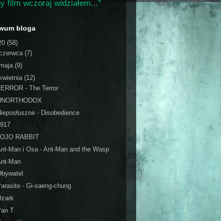
y film wczoraj widziałem..."
iwum bloga
20
(58)
czerwca
(7)
maja
(9)
kwietnia
(12)
TERROR - The Terror
UNORTHODOX
ieposłuszne - Disobedience
1917
JOJO RABBIT
nt-Man i Osa - Ant-Man and the Wasp
Ant-Man
Obywatel
arasite - Gi-saeng-chung
Ozark
an T.