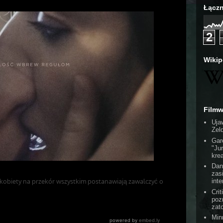
Łączn
2
Wikip
Film
Uja
Zel
Gar
"Ju
kre
Dan
zas
int
Cri
poz
zat
Min