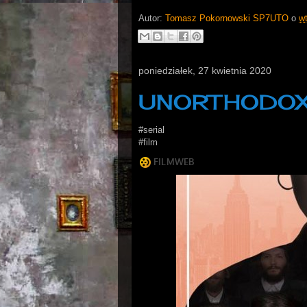
Autor:
Tomasz Pokornowski SP7UTO
o
wt
poniedziałek, 27 kwietnia 2020
UNORTHODO
#serial
#film