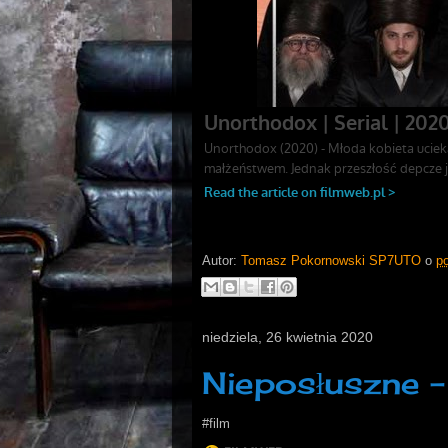
Autor:
Tomasz Pokornowski SP7UTO
o
po
niedziela, 26 kwietnia 2020
Nieposłuszne 
#film