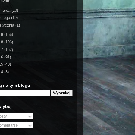
avarotti
marca
(10)
lutego
(19)
stycznia
(1)
19
(156)
18
(196)
17
(157)
16
(91)
15
(40)
14
(3)
j na tym blogu
rybuj
sty
mentarze