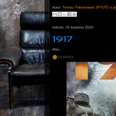
Autor:
Tomasz Pokornowski SP7UTO
o
ni
sobota, 25 kwietnia 2020
1917
#film