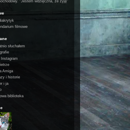
ochodowy. "Jestem wdzięczna, że żyję"
we
iakrytyk
endarium filmowe
cane
atnio słuchałem
grafie
o Instagram
ietrze
a Amiga
zy i historie
r i ja
o
rowa biblioteka
ie