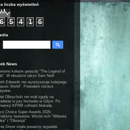
a liczba wyświetleń
6
5
4
1
6
edia
web News
wniono kolejne gwiazdy "The Legend of
da". W obsadzie także Sam Neill
eth Edwards nie wyreżyseruje kolejnego
rassic World". Powodem różnice
atywne
iel Olbrychski nie miał zgody na
iadanie w jury festiwalu w Gdyni. Po
erwencji KPRM cofnięto blokadę
tics Choice Super Awards 2026:
naliśmy laureatów. Wśród nich "Wdowia
oka" i "Obsesja"
nie Driver miała poważny wypadek