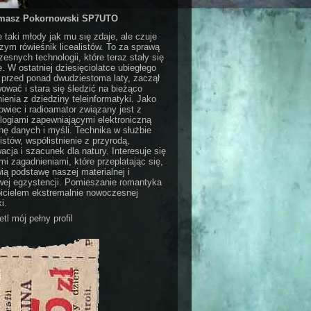
masz Pokornowski SP7UTO
e taki młody jak mu się zdaje, ale czuje
czym rówieśnik licealistów. To za sprawą
esnych technologii, które teraz stały się
e. W ostatniej dziesięciolatce ubiegłego
 przed ponad dwudziestoma laty, zaczął
ować i stara się śledzić na bieżąco
ienia z dziedziny teleinformatyki. Jako
wiec i radioamator związany jest z
logiami zapewniającymi elektroniczną
ę danych i myśli. Technika w służbie
stów, współistnienie z przyrodą,
acja i szacunek dla natury. Interesuje się
i zagadnieniami, które przeplatając się,
ią podstawę naszej materialnej i
ej egzystencji. Pomieszanie romantyka
bicielem ekstremalnie nowoczesnej
i.
tl mój pełny profil