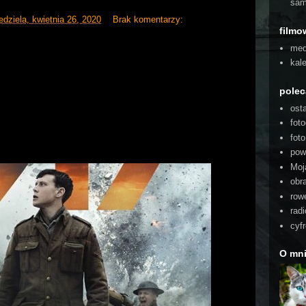
sam
edziela, kwietnia 26, 2020
Brak komentarzy:
filmo
med
kal
pole
ost
foto
fot
pow
Moj
obra
rowe
radi
cyf
O mn