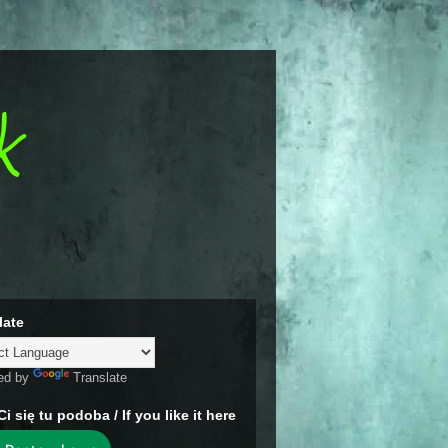
k
late
ed by
Translate
Ci się tu podoba / If you like it here