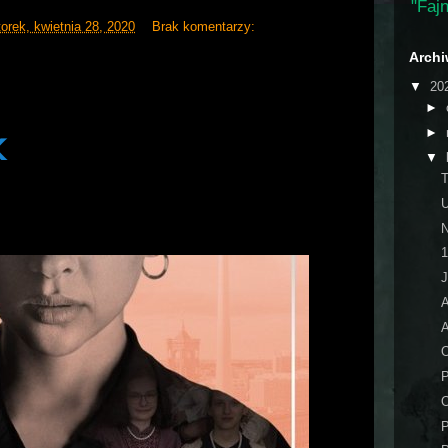
"Fajn
orek, kwietnia 28, 2020
Brak komentarzy:
Arch
▼
20
►
►
X
▼
N
A
P
P