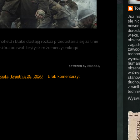
To
Już ni
się ni
nowocz
dorosł
wieku,
obserw
zagadn
zawodo
techno
wymian
humani
obserw
ważnym
bota, kwietnia 25, 2020
Brak komentarzy:
stanow
duchow
z wiel
technik
Wyświe