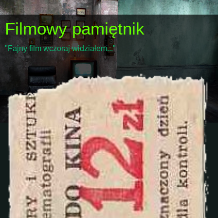
Filmowy pamiętnik
"Fajny film wczoraj widziałem..."