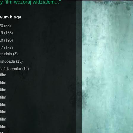
y film wczoraj widziałem..."
iwum bloga
20
(58)
19
(156)
18
(196)
17
(157)
grudnia
(3)
listopada
(13)
października
(12)
film
film
film
film
film
film
film
film