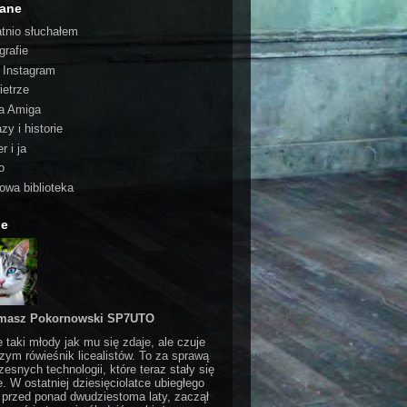
cane
atnio słuchałem
grafie
o Instagram
ietrze
a Amiga
zy i historie
r i ja
o
rowa biblioteka
ie
masz Pokornowski SP7UTO
e taki młody jak mu się zdaje, ale czuje
czym rówieśnik licealistów. To za sprawą
esnych technologii, które teraz stały się
e. W ostatniej dziesięciolatce ubiegłego
 przed ponad dwudziestoma laty, zaczął