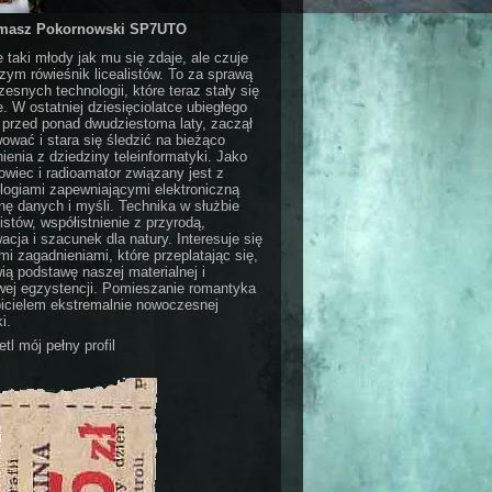
masz Pokornowski SP7UTO
e taki młody jak mu się zdaje, ale czuje
czym rówieśnik licealistów. To za sprawą
esnych technologii, które teraz stały się
e. W ostatniej dziesięciolatce ubiegłego
 przed ponad dwudziestoma laty, zaczął
ować i stara się śledzić na bieżąco
ienia z dziedziny teleinformatyki. Jako
wiec i radioamator związany jest z
logiami zapewniającymi elektroniczną
ę danych i myśli. Technika w służbie
stów, współistnienie z przyrodą,
acja i szacunek dla natury. Interesuje się
i zagadnieniami, które przeplatając się,
ią podstawę naszej materialnej i
ej egzystencji. Pomieszanie romantyka
bicielem ekstremalnie nowoczesnej
i.
tl mój pełny profil