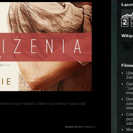
Łączn
2
Wikip
Film
Uja
Zel
Gar
"Ju
kre
Dan
zas
int
Cri
poz
zat
Min