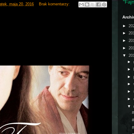
"Fajn
ątek, maja 20, 2016
Brak komentarzy:
Arch
►
20
►
20
►
20
►
20
▼
20
►
►
►
►
►
►
▼
#
#
#