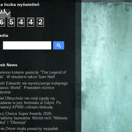
a liczba wyświetleń
6
5
4
4
2
edia
web News
wniono kolejne gwiazdy "The Legend of
da". W obsadzie także Sam Neill
eth Edwards nie wyreżyseruje kolejnego
rassic World". Powodem różnice
atywne
iel Olbrychski nie miał zgody na
iadanie w jury festiwalu w Gdyni. Po
erwencji KPRM cofnięto blokadę
tics Choice Super Awards 2026:
naliśmy laureatów. Wśród nich "Wdowia
oka" i "Obsesja"
nie Driver miała poważny wypadek