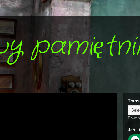
wy pamiętni
Trans
Power
Jeśli 