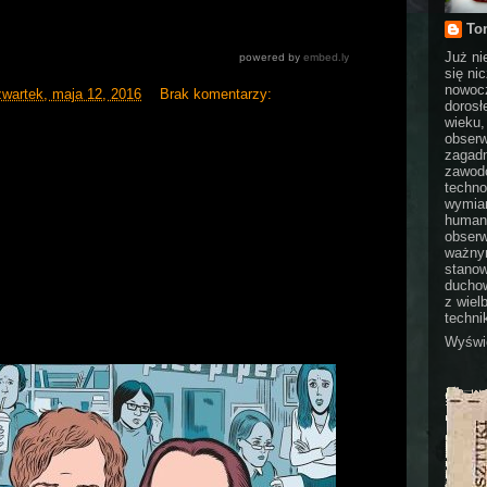
To
Już ni
się ni
nowocz
zwartek, maja 12, 2016
Brak komentarzy:
dorosł
wieku,
obserw
zagadn
zawodo
techno
wymian
humani
obserw
ważnym
stanow
duchow
z wiel
technik
Wyświe