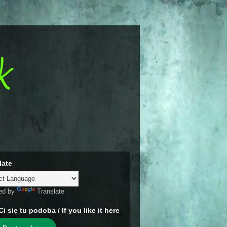
k
late
ed by
Translate
Ci się tu podoba / If you like it here