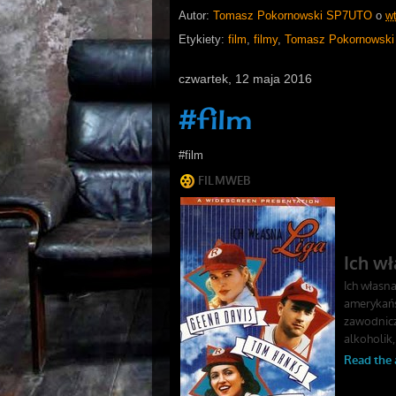
Autor:
Tomasz Pokornowski SP7UTO
o
w
Etykiety:
film
,
filmy
,
Tomasz Pokornowski
czwartek, 12 maja 2016
#film
#film