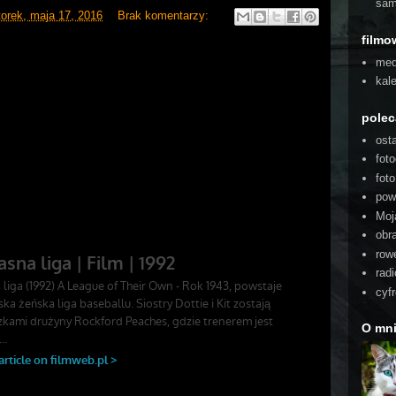
sam
torek, maja 17, 2016
Brak komentarzy:
filmo
med
kal
pole
ost
foto
fot
pow
Moj
obra
rowe
radi
cyf
O mn