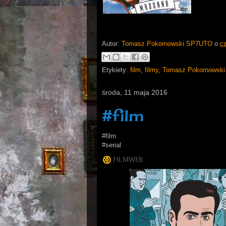
Autor:
Tomasz Pokornowski SP7UTO
o
c
Etykiety:
film
,
filmy
,
Tomasz Pokornowski
środa, 11 maja 2016
#film
#film
#serial