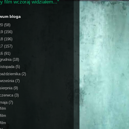
y film wczoraj widziałem..."
iwum bloga
20
(58)
19
(156)
18
(196)
17
(157)
16
(91)
grudnia
(18)
listopada
(5)
października
(2)
września
(7)
sierpnia
(9)
czerwca
(3)
maja
(7)
film
film
film