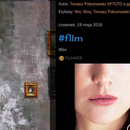
Autor:
Tomasz Pokornowski SP7UTO
o
pi
Etykiety:
film
,
filmy
,
Tomasz Pokornowski
czwartek, 19 maja 2016
#film
#film