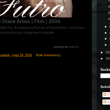
#
#
#
#
►
►
►
►
►
20
zwartek, maja 19, 2016
Brak komentarzy:
►
20
Szuka
Subsk
Po
Ko