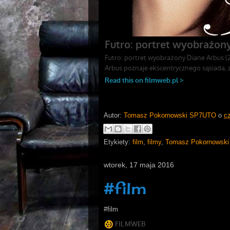
Autor:
Tomasz Pokornowski SP7UTO
o
c
Etykiety:
film
,
filmy
,
Tomasz Pokornowski
wtorek, 17 maja 2016
#film
#film