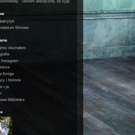
ochodowy. "Jestem wdzięczna, że żyję"
we
iakrytyk
endarium filmowe
cane
atnio słuchałem
grafie
o Instagram
ietrze
a Amiga
zy i historie
r i ja
o
rowa biblioteka
ie