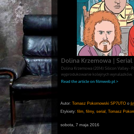
Autor:
Tomasz Pokornowski SP7UTO
o
ś
Etykiety:
film
,
filmy
,
serial
,
Tomasz Pokor
sobota, 7 maja 2016