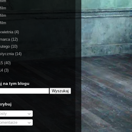
film
film
film
film
kwietnia
(4)
marca
(12)
lutego
(10)
stycznia
(14)
15
(40)
14
(3)
j na tym blogu
rybuj
sty
mentarze