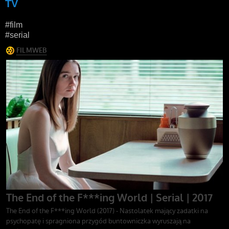
TV
#film
#serial