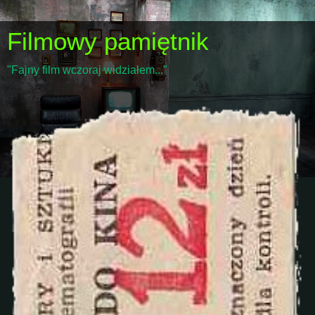
Filmowy pamiętnik
"Fajny film wczoraj widziałem..."