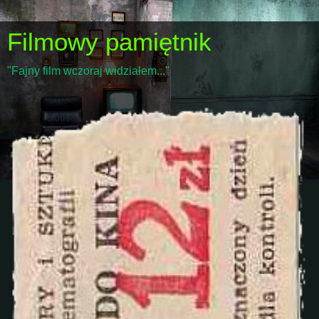
Filmowy pamiętnik
"Fajny film wczoraj widziałem..."