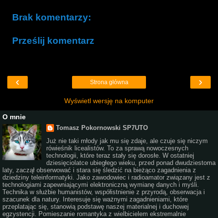
Brak komentarzy:
Prześlij komentarz
‹
›
Strona główna
Wyświetl wersję na komputer
O mnie
Tomasz Pokornowski SP7UTO
Już nie taki młody jak mu się zdaje, ale czuje się niczym
rówieśnik licealistów. To za sprawą nowoczesnych
technologii, które teraz stały się dorosłe. W ostatniej
dziesięciolatce ubiegłego wieku, przed ponad dwudziestoma
laty, zaczął obserwować i stara się śledzić na bieżąco zagadnienia z
dziedziny teleinformatyki. Jako zawodowiec i radioamator związany jest z
technologiami zapewniającymi elektroniczną wymianę danych i myśli.
Technika w służbie humanistów, współistnienie z przyrodą, obserwacja i
szacunek dla natury. Interesuje się ważnymi zagadnieniami, które
przeplatając się, stanowią podstawę naszej materialnej i duchowej
egzystencji. Pomieszanie romantyka z wielbicielem ekstremalnie