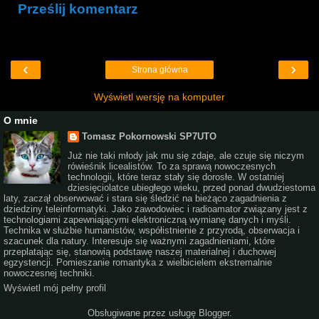
Prześlij komentarz
‹
›
Strona główna
Wyświetl wersję na komputer
O mnie
Tomasz Pokornowski SP7UTO
Już nie taki młody jak mu się zdaje, ale czuje się niczym
rówieśnik licealistów. To za sprawą nowoczesnych
technologii, które teraz stały się dorosłe. W ostatniej
dziesięciolatce ubiegłego wieku, przed ponad dwudziestoma
laty, zaczął obserwować i stara się śledzić na bieżąco zagadnienia z
dziedziny teleinformatyki. Jako zawodowiec i radioamator związany jest z
technologiami zapewniającymi elektroniczną wymianę danych i myśli.
Technika w służbie humanistów, współistnienie z przyrodą, obserwacja i
szacunek dla natury. Interesuje się ważnymi zagadnieniami, które
przeplatając się, stanowią podstawę naszej materialnej i duchowej
egzystencji. Pomieszanie romantyka z wielbicielem ekstremalnie
nowoczesnej techniki.
Wyświetl mój pełny profil
Obsługiwane przez usługę
Blogger
.