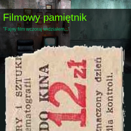
Filmowy pamiętnik
"Fajny film wczoraj widziałem..."