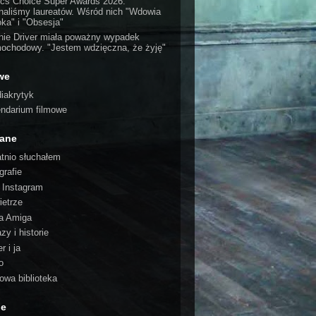
tics Choice Super Awards 2026:
naliśmy laureatów. Wśród nich "Wdowia
oka" i "Obsesja"
nie Driver miała poważny wypadek
ochodowy. "Jestem wdzięczna, że żyję"
we
iakrytyk
endarium filmowe
cane
atnio słuchałem
grafie
o Instagram
ietrze
a Amiga
zy i historie
r i ja
o
rowa biblioteka
ie