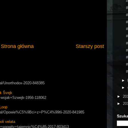
#
#
#
#
#
#
#
Strona główna
Starszy post
#
#
#
#
►
rial/Unorthodox-2020-848385
►
k Švejk
►
20
ry+wojak+Szwejk-1956-118062
►
20
Loop
/serial/Opowie%C5%9Bci+z+P%C4%99tli-2020-841985
Szuka
i velata
apol+spowity+tajemnic%C4%85-2017-803413