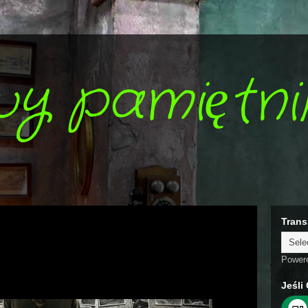
wy pamiętni
Trans
Power
Jeśli 