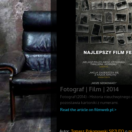
Autor:
Tomasz Pokornowski SP7UTO
o
p