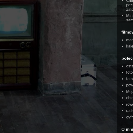
Cri
poz
zat
Min
sam
filmo
med
kal
pole
ost
foto
fot
pow
Moj
obra
rowe
radi
cyf
O mn