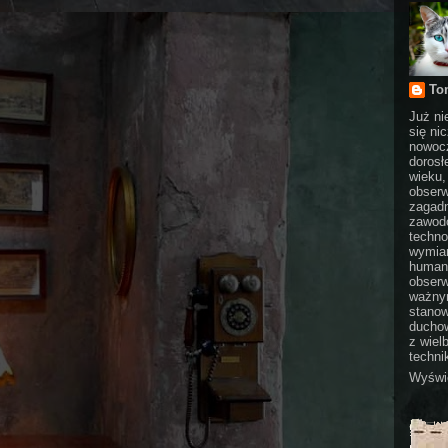
To
Już ni
się ni
nowocz
dorosł
wieku,
obserw
zagadn
zawodo
techno
wymian
humani
obserw
ważnym
stanow
duchow
z wiel
technik
Wyświe