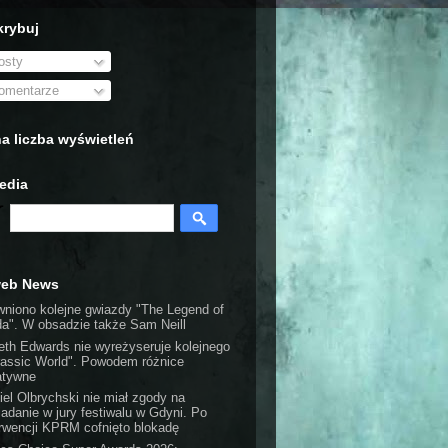
rybuj
sty
mentarze
a liczba wyświetleń
edia
web News
wniono kolejne gwiazdy "The Legend of
da". W obsadzie także Sam Neill
eth Edwards nie wyreżyseruje kolejnego
rassic World". Powodem różnice
atywne
iel Olbrychski nie miał zgody na
iadanie w jury festiwalu w Gdyni. Po
erwencji KPRM cofnięto blokadę