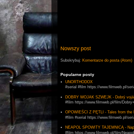
Nowszy post
Subskrybuj:
Komentarze do posta (Atom)
Popularne posty
UNORTHODOX
#serial #film https://www.filmweb.pl/se
DOBRY WOJAK SZWEJK - Dobrý vojá
#film https://www.filmweb.pl/film/Dob
OPOWIEŚCI Z PĘTLI - Tales from the 
#film #serial https://www.filmweb.pl
NEAPOL SPOWITY TAJEMNICĄ - Napol
#film https://www.filmweb.pl/film/Ne