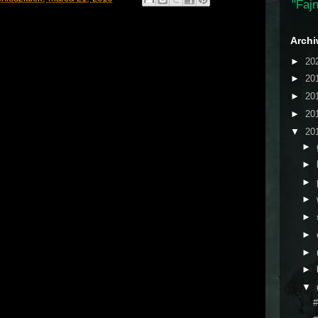
"Fajn
Arch
►
20
►
20
►
20
►
20
▼
20
►
►
►
►
►
►
►
►
▼
#