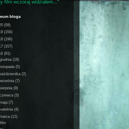
y film wczoraj widziałem..."
iwum bloga
20
(58)
19
(156)
18
(196)
17
(157)
16
(91)
grudnia
(18)
listopada
(5)
października
(2)
września
(7)
sierpnia
(9)
czerwca
(3)
maja
(7)
kwietnia
(4)
marca
(12)
film