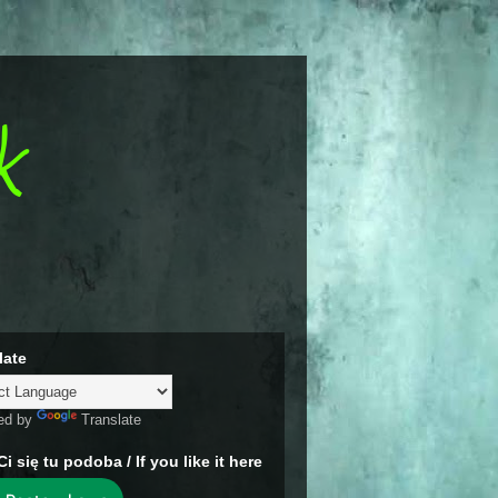
k
late
ed by
Translate
Ci się tu podoba / If you like it here