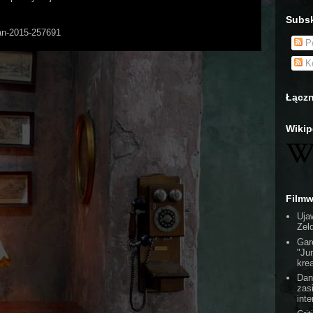
Subsk
Man-2015-257691
Po
Ko
Łączn
Wikip
Film
Uja
Zel
Gar
"Ju
kre
Dan
zas
int