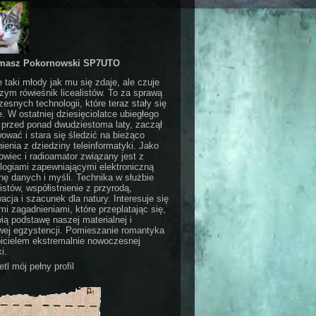
masz Pokornowski SP7UTO
e taki młody jak mu się zdaje, ale czuje
czym rówieśnik licealistów. To za sprawą
esnych technologii, które teraz stały się
e. W ostatniej dziesięciolatce ubiegłego
 przed ponad dwudziestoma laty, zaczął
ować i stara się śledzić na bieżąco
ienia z dziedziny teleinformatyki. Jako
wiec i radioamator związany jest z
logiami zapewniającymi elektroniczną
ę danych i myśli. Technika w służbie
stów, współistnienie z przyrodą,
acja i szacunek dla natury. Interesuje się
i zagadnieniami, które przeplatając się,
ią podstawę naszej materialnej i
ej egzystencji. Pomieszanie romantyka
bicielem ekstremalnie nowoczesnej
i.
tl mój pełny profil