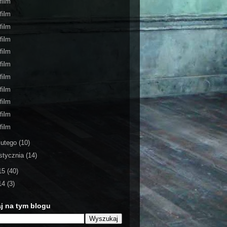
film
film
film
film
film
film
film
film
film
film
film
lutego
(10)
stycznia
(14)
15
(40)
14
(3)
j na tym blogu