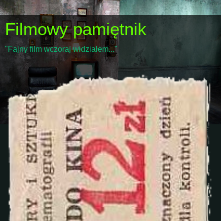
Filmowy pamiętnik
"Fajny film wczoraj widziałem..."