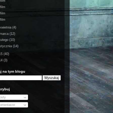
film
film
film
film
kwietnia
(4)
marca
(12)
lutego
(10)
stycznia
(14)
15
(40)
14
(3)
j na tym blogu
rybuj
sty
mentarze