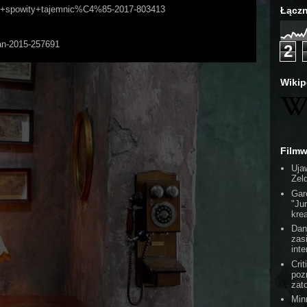
apol+spowity+tajemnic%C4%85-2017-803413
Łączn
Man-2015-257691
2
Wikip
Film
Uja
Zel
Gar
"Ju
kre
Dan
zas
int
Cri
poz
zat
Min