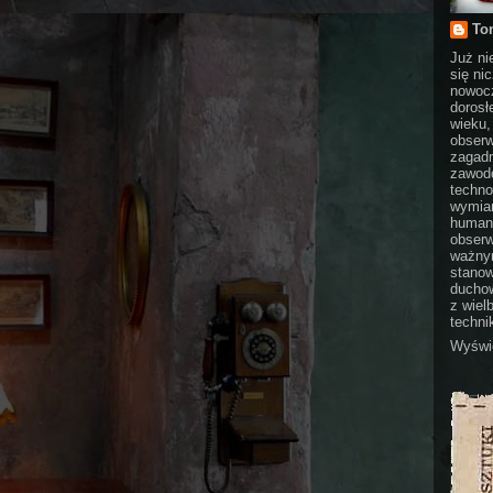
To
Już ni
się ni
nowocz
dorosł
wieku,
obserw
zagadn
zawodo
techno
wymian
humani
obserw
ważnym
stanow
duchow
z wiel
technik
Wyświe