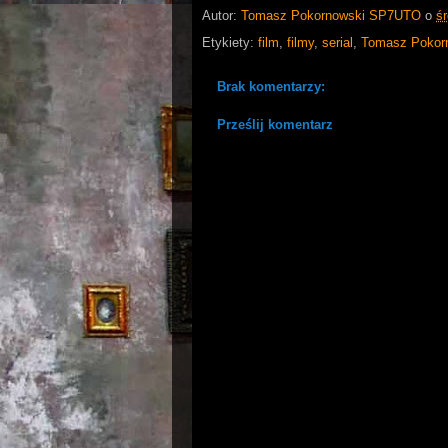
Autor:
Tomasz Pokornowski SP7UTO
o
ś
Etykiety:
film
,
filmy
,
serial
,
Tomasz Pokor
Brak komentarzy:
Prześlij komentarz