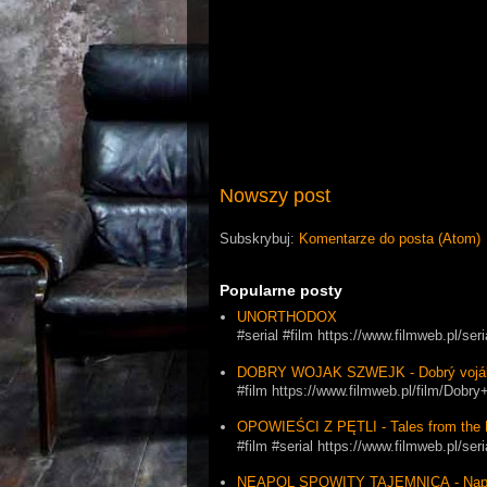
Nowszy post
Subskrybuj:
Komentarze do posta (Atom)
Popularne posty
UNORTHODOX
#serial #film https://www.filmweb.pl/se
DOBRY WOJAK SZWEJK - Dobrý vojá
#film https://www.filmweb.pl/film/Dob
OPOWIEŚCI Z PĘTLI - Tales from the 
#film #serial https://www.filmweb.pl
NEAPOL SPOWITY TAJEMNICĄ - Napol