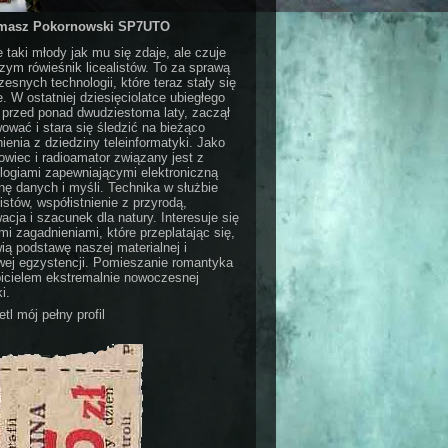
masz Pokornowski SP7UTO
e taki młody jak mu się zdaje, ale czuje
czym rówieśnik licealistów. To za sprawą
esnych technologii, które teraz stały się
e. W ostatniej dziesięciolatce ubiegłego
 przed ponad dwudziestoma laty, zaczął
ować i stara się śledzić na bieżąco
ienia z dziedziny teleinformatyki. Jako
wiec i radioamator związany jest z
logiami zapewniającymi elektroniczną
ę danych i myśli. Technika w służbie
stów, współistnienie z przyrodą,
acja i szacunek dla natury. Interesuje się
i zagadnieniami, które przeplatając się,
ią podstawę naszej materialnej i
ej egzystencji. Pomieszanie romantyka
bicielem ekstremalnie nowoczesnej
i.
tl mój pełny profil