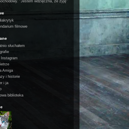
ochodowy. "Jestem wdzięczna, że żyję"
we
iakrytyk
endarium filmowe
cane
atnio słuchałem
grafie
o Instagram
ietrze
a Amiga
zy i historie
r i ja
o
rowa biblioteka
ie