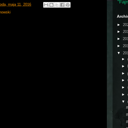
"Fajn
roda, maja 11, 2016
nowski
Arch
►
20
►
20
►
20
►
20
▼
20
►
►
►
►
►
►
▼
#
#
#