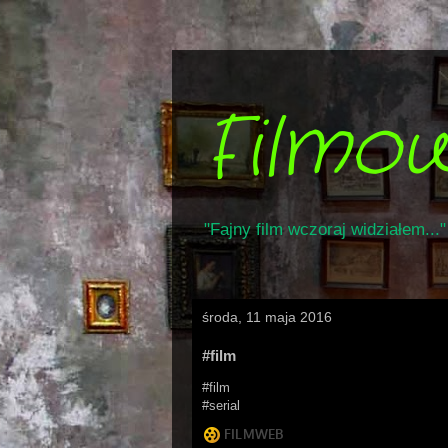
Filmo
"Fajny film wczoraj widziałem..."
środa, 11 maja 2016
#film
#film
#serial