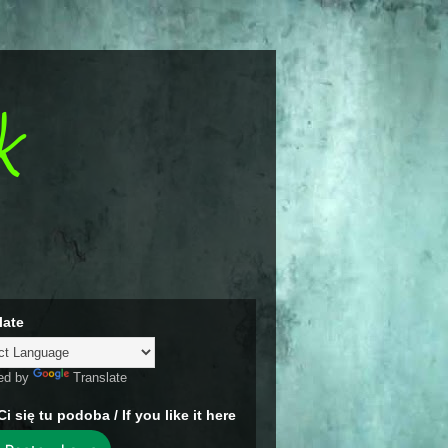
k
late
ed by
Translate
Ci się tu podoba / If you like it here