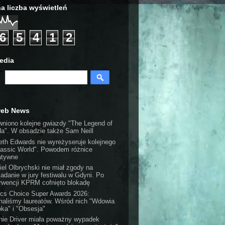
a liczba wyświetleń
6
5
4
1
2
edia
web News
wniono kolejne gwiazdy "The Legend of
da". W obsadzie także Sam Neill
eth Edwards nie wyreżyseruje kolejnego
rassic World". Powodem różnice
atywne
iel Olbrychski nie miał zgody na
iadanie w jury festiwalu w Gdyni. Po
erwencji KPRM cofnięto blokadę
tics Choice Super Awards 2026:
naliśmy laureatów. Wśród nich "Wdowia
oka" i "Obsesja"
nie Driver miała poważny wypadek