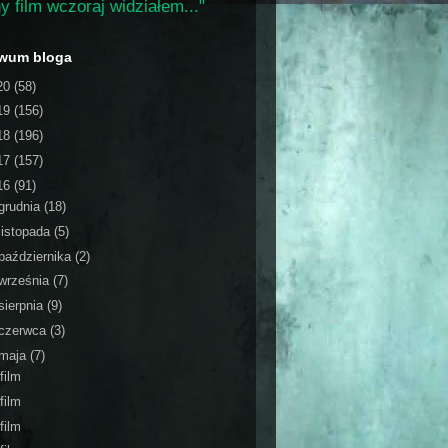
y film wczoraj widziałem..."
iwum bloga
20
(58)
19
(156)
18
(196)
17
(157)
16
(91)
grudnia
(18)
listopada
(5)
października
(2)
września
(7)
sierpnia
(9)
czerwca
(3)
maja
(7)
film
film
film