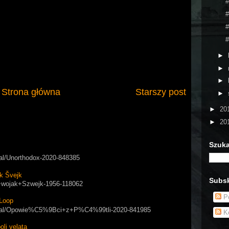
#
#
#
#
►
►
►
Strona główna
Starszy post
►
►
20
►
20
Szuka
rial/Unorthodox-2020-848385
k Švejk
Subsk
ry+wojak+Szwejk-1956-118062
Po
Loop
/serial/Opowie%C5%9Bci+z+P%C4%99tli-2020-841985
Ko
i velata