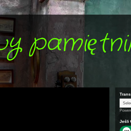
wy pamiętni
Trans
Power
Jeśli 