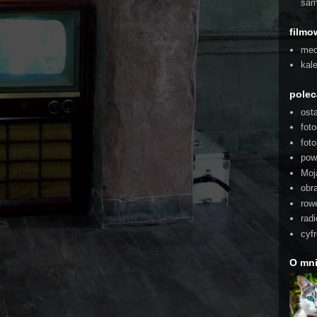
sam
filmo
med
kal
pole
ost
foto
fot
pow
Moj
obra
rowe
radi
cyf
O mn