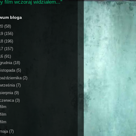
y film wczoraj widziałem..."
iwum bloga
20
(58)
19
(156)
18
(196)
17
(157)
16
(91)
grudnia
(18)
listopada
(5)
października
(2)
września
(7)
sierpnia
(9)
czerwca
(3)
film
film
film
maja
(7)