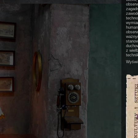
obserw
zagadn
zawodo
techno
wymian
humani
obserw
ważnym
stanow
duchow
z wiel
technik
Wyświe