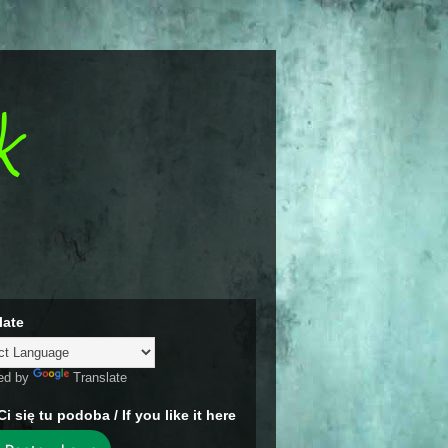
k
late
ed by
Translate
Ci się tu podoba / If you like it here