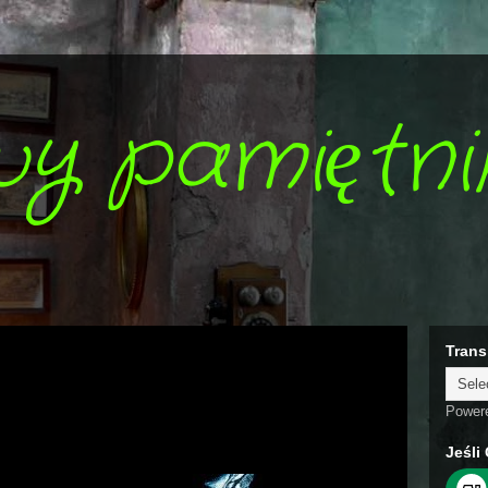
wy pamiętni
Trans
Power
Jeśli 