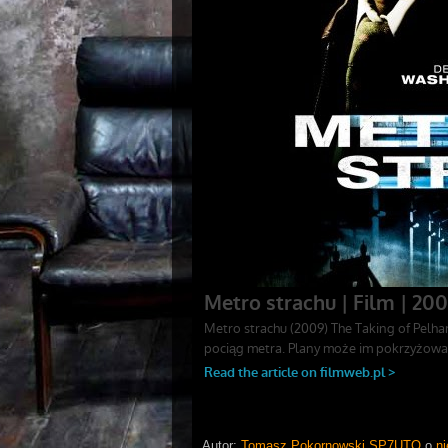
Autor:
Tomasz Pokornowski SP7UTO
o
ni