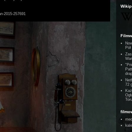
Wikip
Man-2015-257691
Film
Now
Pół
Zas
War
"Pr
Pat
dra
Netf
72 
Każ
Ogł
To
filmo
med
kal