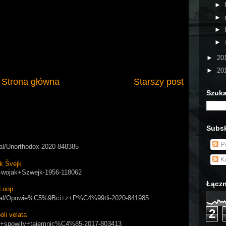
►
►
►
►
►
20
►
20
Strona główna
Starszy post
Szuka
Subsk
Po
rial/Unorthodox-2020-848385
Ko
k Švejk
ry+wojak+Szwejk-1956-118062
Łączn
Loop
/serial/Opowie%C5%9Bci+z+P%C4%99tli-2020-841985
2
i velata
apol+spowity+tajemnic%C4%85-2017-803413