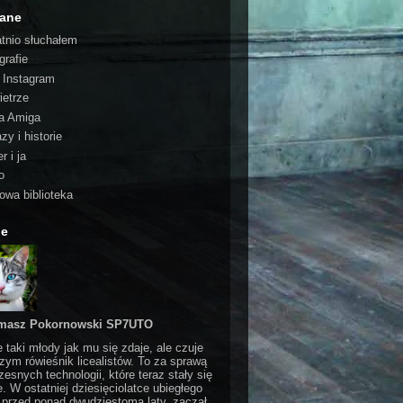
cane
atnio słuchałem
grafie
o Instagram
ietrze
a Amiga
zy i historie
r i ja
o
rowa biblioteka
ie
masz Pokornowski SP7UTO
e taki młody jak mu się zdaje, ale czuje
czym rówieśnik licealistów. To za sprawą
esnych technologii, które teraz stały się
e. W ostatniej dziesięciolatce ubiegłego
 przed ponad dwudziestoma laty, zaczął