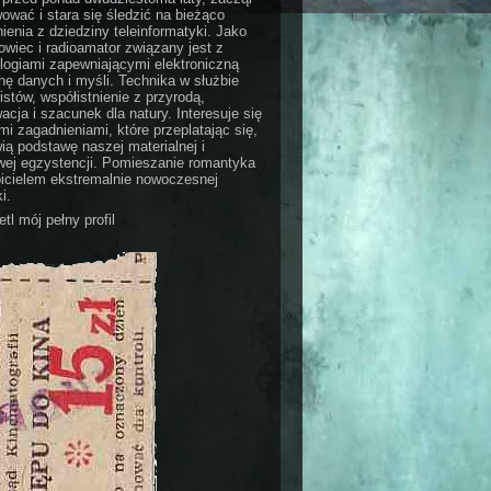
ować i stara się śledzić na bieżąco
ienia z dziedziny teleinformatyki. Jako
wiec i radioamator związany jest z
logiami zapewniającymi elektroniczną
ę danych i myśli. Technika w służbie
stów, współistnienie z przyrodą,
acja i szacunek dla natury. Interesuje się
i zagadnieniami, które przeplatając się,
ią podstawę naszej materialnej i
ej egzystencji. Pomieszanie romantyka
bicielem ekstremalnie nowoczesnej
i.
tl mój pełny profil