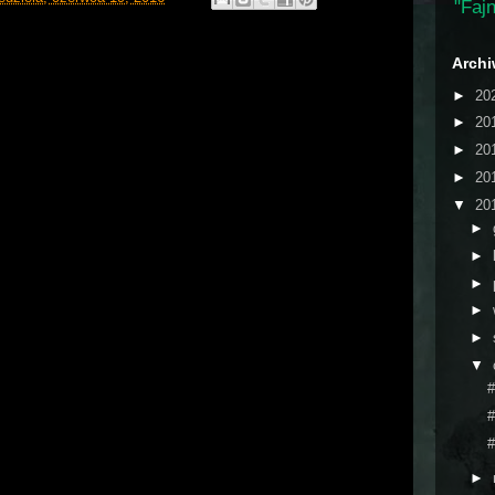
"Fajn
Arch
►
20
►
20
►
20
►
20
▼
20
►
►
►
►
►
▼
#
#
#
►