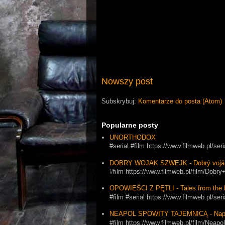
Nowszy post
Subskrybuj:
Komentarze do posta (Atom)
Popularne posty
UNORTHODOX
#serial #film https://www.filmweb.pl/se
DOBRY WOJAK SZWEJK - Dobrý vojá
#film https://www.filmweb.pl/film/Dob
OPOWIEŚCI Z PĘTLI - Tales from the 
#film #serial https://www.filmweb.pl
NEAPOL SPOWITY TAJEMNICĄ - Napol
#film https://www.filmweb.pl/film/Ne