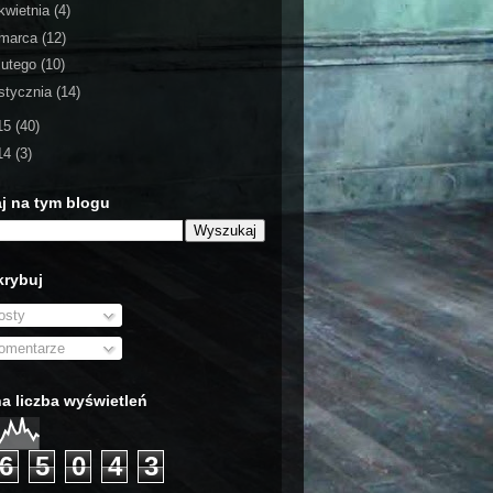
kwietnia
(4)
marca
(12)
lutego
(10)
stycznia
(14)
15
(40)
14
(3)
j na tym blogu
rybuj
sty
mentarze
a liczba wyświetleń
6
5
0
4
3