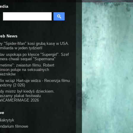
edia
web News
y "Spider-Man" kosi grubą kasę w USA.
 miliarda w jeden tydzień!
lav uspokaja po klęsce "Supergirl". Szef
nera chwali sequel "Supermana"
imetime": zwiastun filmu. Robert
tinson poluje na seksualnych
pieżników
lix wciąż Hart-uje widza - Recenzja filmu
godziny (2 026)
dy mistrz był kiedyś dzieckiem.
aszamy plakat festiwalu
ruńCAMERIMAGE 2026
we
iakrytyk
endarium filmowe