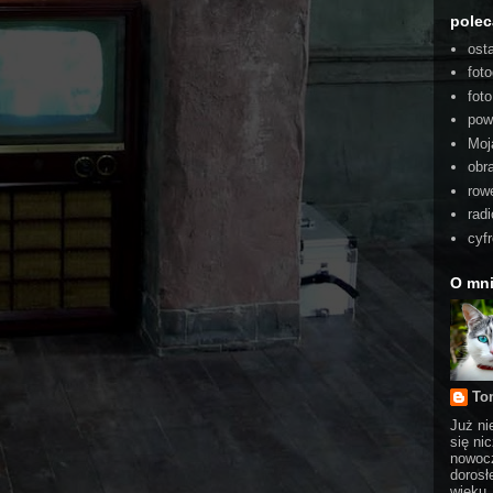
pole
ost
foto
fot
pow
Moj
obra
rowe
radi
cyf
O mn
To
Już ni
się ni
nowocz
dorosł
wieku,