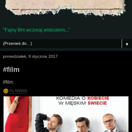
"Fajny film wczoraj widziałem..."
▼
poniedziałek, 9 stycznia 2017
#film
#film