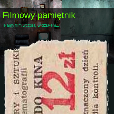
Filmowy pamiętnik
"Fajny film wczoraj widziałem..."