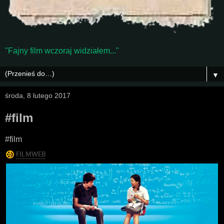
"Fajny film wczoraj widziałem..."
▼
środa, 8 lutego 2017
#film
#film