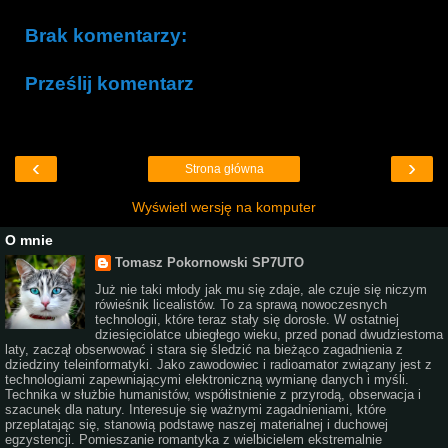
Brak komentarzy:
Prześlij komentarz
‹
›
Strona główna
Wyświetl wersję na komputer
O mnie
Tomasz Pokornowski SP7UTO
Już nie taki młody jak mu się zdaje, ale czuje się niczym
rówieśnik licealistów. To za sprawą nowoczesnych
technologii, które teraz stały się dorosłe. W ostatniej
dziesięciolatce ubiegłego wieku, przed ponad dwudziestoma
laty, zaczął obserwować i stara się śledzić na bieżąco zagadnienia z
dziedziny teleinformatyki. Jako zawodowiec i radioamator związany jest z
technologiami zapewniającymi elektroniczną wymianę danych i myśli.
Technika w służbie humanistów, współistnienie z przyrodą, obserwacja i
szacunek dla natury. Interesuje się ważnymi zagadnieniami, które
przeplatając się, stanowią podstawę naszej materialnej i duchowej
egzystencji. Pomieszanie romantyka z wielbicielem ekstremalnie