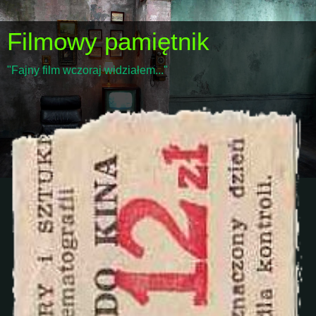
Filmowy pamiętnik
"Fajny film wczoraj widziałem..."