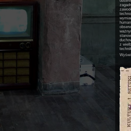
obserw
zagadn
zawodo
techno
wymian
humani
obserw
ważnym
stanow
duchow
z wiel
technik
Wyświe