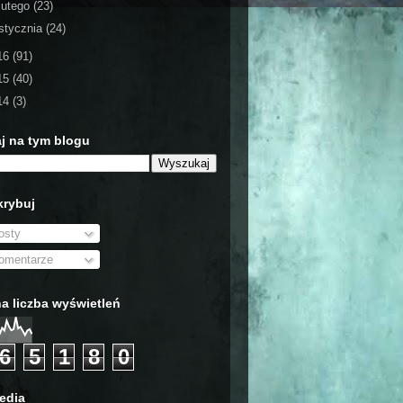
lutego
(23)
stycznia
(24)
16
(91)
15
(40)
14
(3)
j na tym blogu
rybuj
sty
mentarze
a liczba wyświetleń
6
5
1
8
0
edia