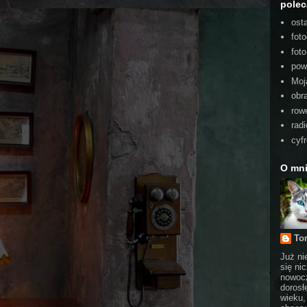
pole
ost
foto
fot
pow
Moj
obra
rowe
radi
cyf
O mn
To
Już ni
się ni
nowocz
dorosł
wieku,