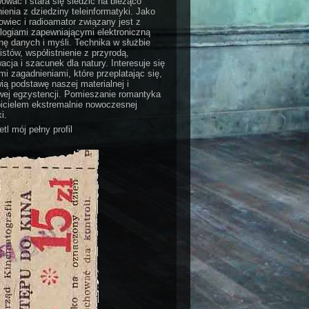
ować i stara się śledzić na bieżąco
ienia z dziedziny teleinformatyki. Jako
wiec i radioamator związany jest z
logiami zapewniającymi elektroniczną
ę danych i myśli. Technika w służbie
stów, współistnienie z przyrodą,
acja i szacunek dla natury. Interesuje się
i zagadnieniami, które przeplatając się,
ią podstawę naszej materialnej i
ej egzystencji. Pomieszanie romantyka
bicielem ekstremalnie nowoczesnej
i.
tl mój pełny profil