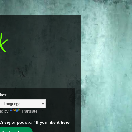
k
late
ed by
Translate
Ci się tu podoba / If you like it here