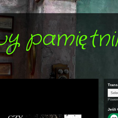
wy pamiętni
Trans
Power
Jeśli 