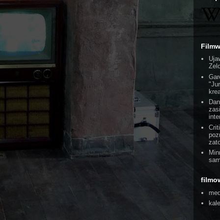
Film
Uja
Zel
Gar
"Ju
kre
Dan
zas
int
Cri
poz
zat
Min
sam
filmo
med
kal