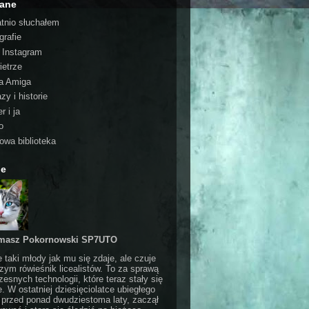
cane
atnio słuchałem
grafie
o Instagram
ietrze
a Amiga
zy i historie
r i ja
o
rowa biblioteka
ie
masz Pokornowski SP7UTO
e taki młody jak mu się zdaje, ale czuje
czym rówieśnik licealistów. To za sprawą
esnych technologii, które teraz stały się
e. W ostatniej dziesięciolatce ubiegłego
 przed ponad dwudziestoma laty, zaczął