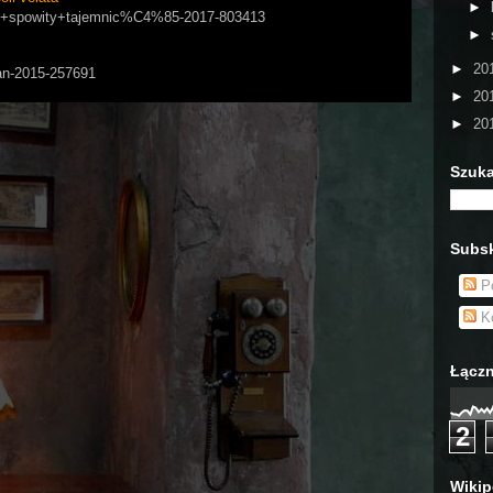
►
apol+spowity+tajemnic%C4%85-2017-803413
►
►
20
Man-2015-257691
►
20
►
20
Szuka
Subsk
Po
Ko
Łączn
2
Wikip