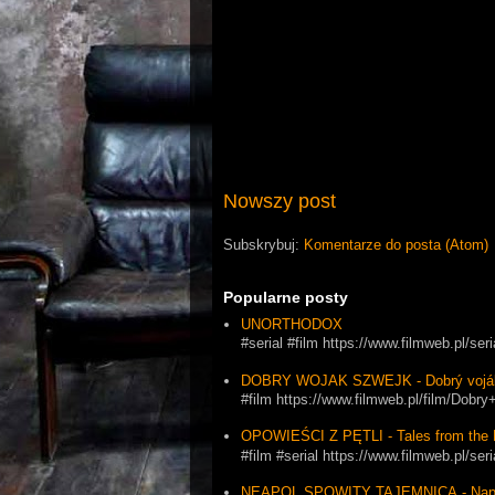
Nowszy post
Subskrybuj:
Komentarze do posta (Atom)
Popularne posty
UNORTHODOX
#serial #film https://www.filmweb.pl/se
DOBRY WOJAK SZWEJK - Dobrý vojá
#film https://www.filmweb.pl/film/Dob
OPOWIEŚCI Z PĘTLI - Tales from the 
#film #serial https://www.filmweb.pl
NEAPOL SPOWITY TAJEMNICĄ - Napol