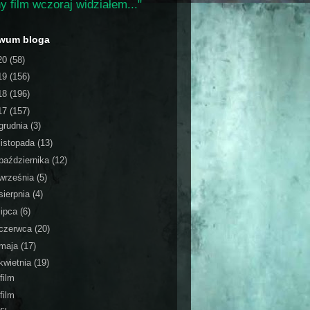
y film wczoraj widziałem..."
iwum bloga
20
(58)
19
(156)
18
(196)
17
(157)
grudnia
(3)
listopada
(13)
października
(12)
września
(5)
sierpnia
(4)
lipca
(6)
czerwca
(20)
maja
(17)
kwietnia
(19)
film
film