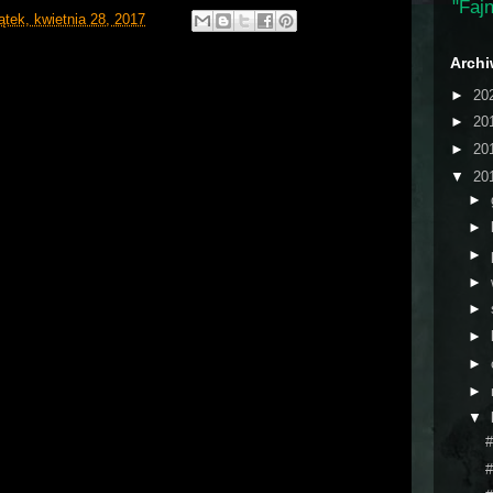
"Fajn
ątek, kwietnia 28, 2017
Arch
►
20
►
20
►
20
▼
20
►
►
►
►
►
►
►
►
▼
#
#