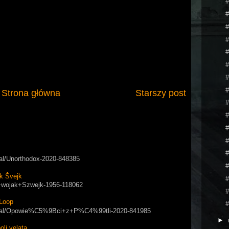
#
#
#
#
#
#
#
#
Strona główna
Starszy post
#
#
#
#
#
rial/Unorthodox-2020-848385
#
k Švejk
#
ry+wojak+Szwejk-1956-118062
#
Loop
#
/serial/Opowie%C5%9Bci+z+P%C4%99tli-2020-841985
►
i velata