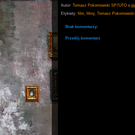
Autor:
Tomasz Pokornowski SP7UTO
o
pi
Etykiety:
film
,
filmy
,
Tomasz Pokornowski
Brak komentarzy:
Prześlij komentarz