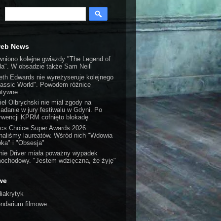
web News
wniono kolejne gwiazdy "The Legend of
da". W obsadzie także Sam Neill
eth Edwards nie wyreżyseruje kolejnego
rassic World". Powodem różnice
atywne
iel Olbrychski nie miał zgody na
iadanie w jury festiwalu w Gdyni. Po
erwencji KPRM cofnięto blokadę
tics Choice Super Awards 2026:
naliśmy laureatów. Wśród nich "Wdowia
oka" i "Obsesja"
nie Driver miała poważny wypadek
ochodowy. "Jestem wdzięczna, że żyję"
we
iakrytyk
endarium filmowe