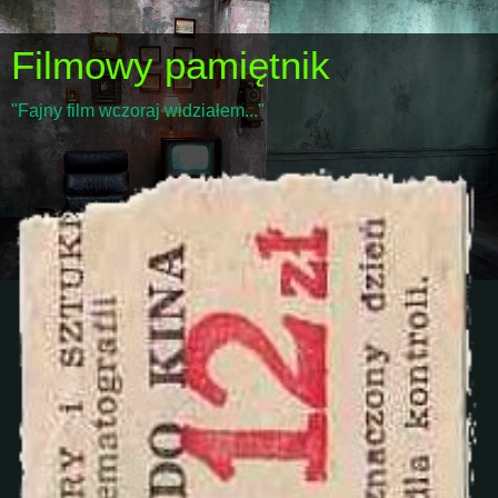
Filmowy pamiętnik
"Fajny film wczoraj widziałem..."