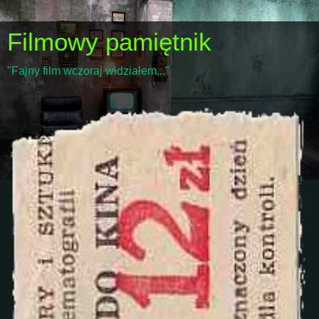
Filmowy pamiętnik
"Fajny film wczoraj widziałem..."