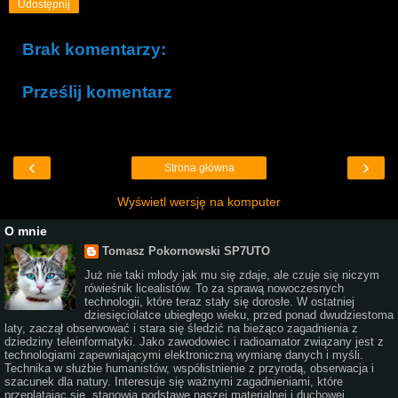
Udostępnij
Brak komentarzy:
Prześlij komentarz
‹
›
Strona główna
Wyświetl wersję na komputer
O mnie
Tomasz Pokornowski SP7UTO
Już nie taki młody jak mu się zdaje, ale czuje się niczym
rówieśnik licealistów. To za sprawą nowoczesnych
technologii, które teraz stały się dorosłe. W ostatniej
dziesięciolatce ubiegłego wieku, przed ponad dwudziestoma
laty, zaczął obserwować i stara się śledzić na bieżąco zagadnienia z
dziedziny teleinformatyki. Jako zawodowiec i radioamator związany jest z
technologiami zapewniającymi elektroniczną wymianę danych i myśli.
Technika w służbie humanistów, współistnienie z przyrodą, obserwacja i
szacunek dla natury. Interesuje się ważnymi zagadnieniami, które
przeplatając się, stanowią podstawę naszej materialnej i duchowej