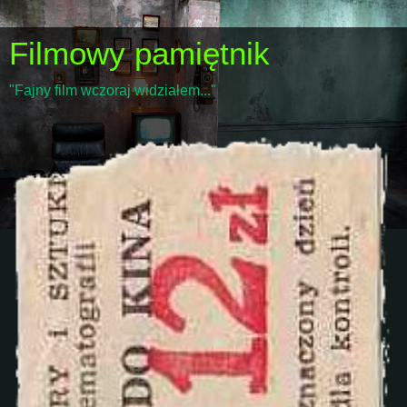
Filmowy pamiętnik
"Fajny film wczoraj widziałem..."