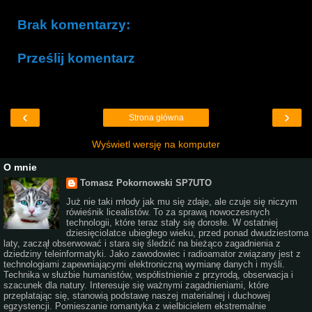
Brak komentarzy:
Prześlij komentarz
‹
›
Strona główna
Wyświetl wersję na komputer
O mnie
Tomasz Pokornowski SP7UTO
Już nie taki młody jak mu się zdaje, ale czuje się niczym
rówieśnik licealistów. To za sprawą nowoczesnych
technologii, które teraz stały się dorosłe. W ostatniej
dziesięciolatce ubiegłego wieku, przed ponad dwudziestoma
laty, zaczął obserwować i stara się śledzić na bieżąco zagadnienia z
dziedziny teleinformatyki. Jako zawodowiec i radioamator związany jest z
technologiami zapewniającymi elektroniczną wymianę danych i myśli.
Technika w służbie humanistów, współistnienie z przyrodą, obserwacja i
szacunek dla natury. Interesuje się ważnymi zagadnieniami, które
przeplatając się, stanowią podstawę naszej materialnej i duchowej
egzystencji. Pomieszanie romantyka z wielbicielem ekstremalnie