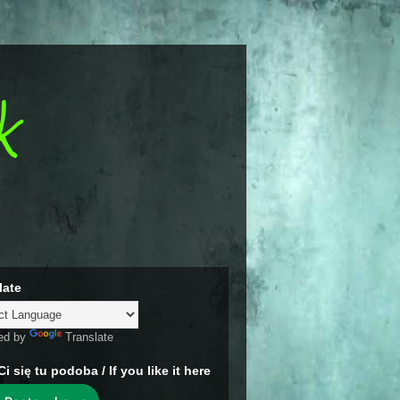
k
late
ed by
Translate
Ci się tu podoba / If you like it here