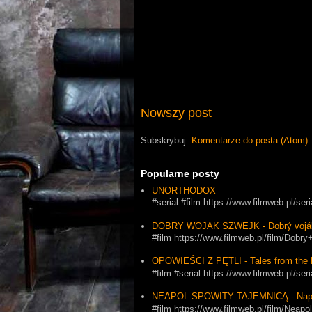
Nowszy post
Subskrybuj:
Komentarze do posta (Atom)
Popularne posty
UNORTHODOX
#serial #film https://www.filmweb.pl/se
DOBRY WOJAK SZWEJK - Dobrý vojá
#film https://www.filmweb.pl/film/Dob
OPOWIEŚCI Z PĘTLI - Tales from the 
#film #serial https://www.filmweb.pl
NEAPOL SPOWITY TAJEMNICĄ - Napol
#film https://www.filmweb.pl/film/Ne