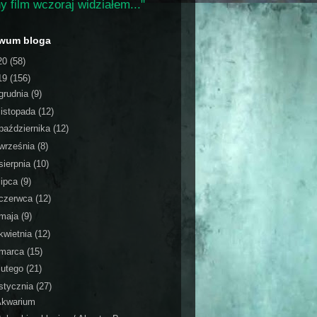
y film wczoraj widziałem..."
iwum bloga
20
(58)
19
(156)
grudnia
(9)
listopada
(12)
października
(12)
września
(8)
sierpnia
(10)
lipca
(9)
czerwca
(12)
maja
(9)
kwietnia
(12)
marca
(15)
lutego
(21)
stycznia
(27)
Akwarium