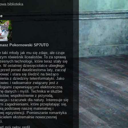
rowa biblioteka
ie
masz Pokornowski SP7UTO
e taki młody jak mu się zdaje, ale czuje
czym rówieśnik licealistów. To za sprawą
esnych technologii, które teraz stały się
e. W ostatniej dziesięciolatce ubiegłego
 przed ponad dwudziestoma laty, zaczął
ować i stara się śledzić na bieżąco
ienia z dziedziny teleinformatyki. Jako
wiec i radioamator związany jest z
logiami zapewniającymi elektroniczną
ę danych i myśli. Technika w służbie
stów, współistnienie z przyrodą,
acja i szacunek dla natury. Interesuje się
i zagadnieniami, które przeplatając się,
ią podstawę naszej materialnej i
ej egzystencji. Pomieszanie romantyka
bicielem ekstremalnie nowoczesnej
i.
tl mój pełny profil