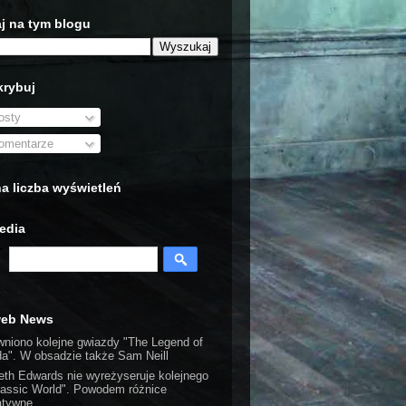
j na tym blogu
rybuj
sty
mentarze
a liczba wyświetleń
edia
web News
wniono kolejne gwiazdy "The Legend of
da". W obsadzie także Sam Neill
eth Edwards nie wyreżyseruje kolejnego
rassic World". Powodem różnice
atywne