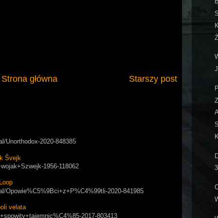
B
K
Ź
W
J
Strona główna
Starszy post
P
Z
A
S
K
rial/Unorthodox-2020-848385
D
k Švejk
ry+wojak+Szwejk-1956-118062
3
Loop
C
/serial/Opowie%C5%9Bci+z+P%C4%99tli-2020-841985
W
i velata
apol+spowity+tajemnic%C4%85-2017-803413