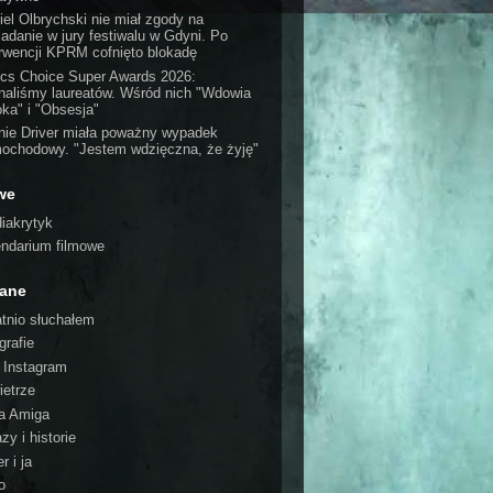
iel Olbrychski nie miał zgody na
iadanie w jury festiwalu w Gdyni. Po
erwencji KPRM cofnięto blokadę
tics Choice Super Awards 2026:
naliśmy laureatów. Wśród nich "Wdowia
oka" i "Obsesja"
nie Driver miała poważny wypadek
ochodowy. "Jestem wdzięczna, że żyję"
we
iakrytyk
endarium filmowe
cane
atnio słuchałem
grafie
o Instagram
ietrze
a Amiga
zy i historie
r i ja
o