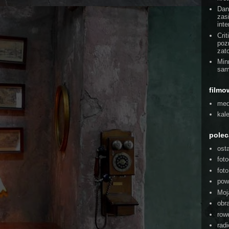
Dan
zas
int
Cri
poz
zat
Min
sam
filmo
med
kal
pole
ost
foto
fot
pow
Moj
obra
rowe
radi