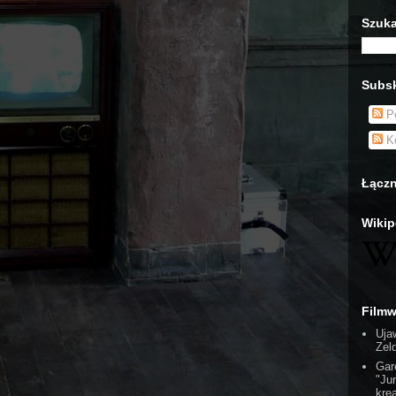
Szuka
Subsk
Po
Ko
Łączn
Wikip
Film
Uja
Zel
Gar
"Ju
kre