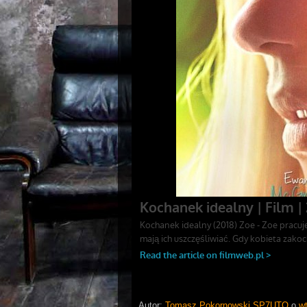
Autor:
Tomasz Pokornowski SP7UTO
o
wt