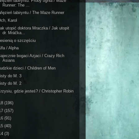
ięzień labiryntu: Próby ognia / Maze
Runner: The ...
ięzień labiryntu / The Maze Runner
ch, Karol
ak utopić doktora Mraczka / Jak utopit
dr. Mráčka...
esienią o szczęściu
lfa / Alpha
ajecznie bogaci Azjaci / Crazy Rich
Asians
udzkie dzieci / Children of Men
isty do M. 3
isty do M. 2
rzysiu, gdzie jesteś? / Christopher Robin
18
(196)
17
(157)
16
(91)
15
(40)
14
(3)