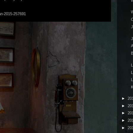
W
W
Man-2015-257691
O
J
J
A
B
L
L
L
K
►
20
►
20
►
20
►
20
►
20