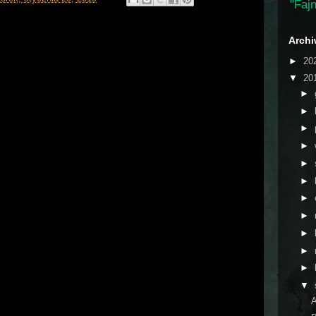
"Fajn
Arch
►
20
▼
20
►
►
►
►
►
►
►
►
►
►
►
▼