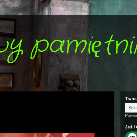
wy pamiętni
Trans
Power
Jeśli 