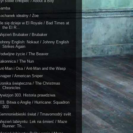
ył sobie chłopiec / About a Boy
Samba
ochanek idealny / Zoe
le się dzieje w El Royale / Bad Times at
the El R...
ięzień Brubaker / Brubaker
ohnny English: Nokaut / Johnny English
Strikes Again
odwójne życie / The Beaver
akonnica / The Nun
nt-Man i Osa / Ant-Man and the Wasp
najper / American Sniper
ronika świąteczna / The Christmas
Chronicles
ywizjon 303. Historia prawdziwa
03. Bitwa o Anglię / Hurricane: Squadron
303
iemnoniebieski świat / Tmavomodrý svět
ięzień labiryntu: Lek na śmierć / Maze
Runner: Th...