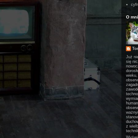
cyf
O mn
To
Już ni
się ni
nowocz
dorosł
wieku,
obserw
zagadn
zawodo
techno
wymian
humani
obserw
ważnym
stanow
duchow
z wiel
technik
Wyświe