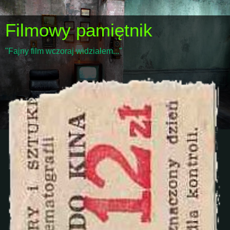
Filmowy pamiętnik
"Fajny film wczoraj widziałem..."