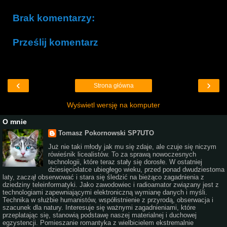
Brak komentarzy:
Prześlij komentarz
‹
›
Strona główna
Wyświetl wersję na komputer
O mnie
Tomasz Pokornowski SP7UTO
Już nie taki młody jak mu się zdaje, ale czuje się niczym
rówieśnik licealistów. To za sprawą nowoczesnych
technologii, które teraz stały się dorosłe. W ostatniej
dziesięciolatce ubiegłego wieku, przed ponad dwudziestoma
laty, zaczął obserwować i stara się śledzić na bieżąco zagadnienia z
dziedziny teleinformatyki. Jako zawodowiec i radioamator związany jest z
technologiami zapewniającymi elektroniczną wymianę danych i myśli.
Technika w służbie humanistów, współistnienie z przyrodą, obserwacja i
szacunek dla natury. Interesuje się ważnymi zagadnieniami, które
przeplatając się, stanowią podstawę naszej materialnej i duchowej
egzystencji. Pomieszanie romantyka z wielbicielem ekstremalnie