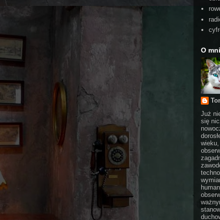
rowe
radi
cyf
O mn
To
Już ni
się ni
nowocz
dorosł
wieku,
obserw
zagadn
zawodo
techno
wymian
humani
obserw
ważnym
stanow
duchow