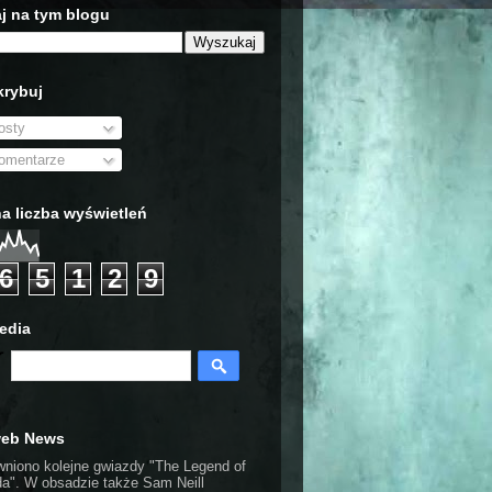
j na tym blogu
rybuj
sty
mentarze
a liczba wyświetleń
6
5
1
2
9
edia
web News
wniono kolejne gwiazdy "The Legend of
da". W obsadzie także Sam Neill