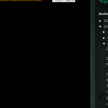
"Fajn
Arch
►
20
▼
20
►
►
▼
G
P
N
S
T
C
D
L