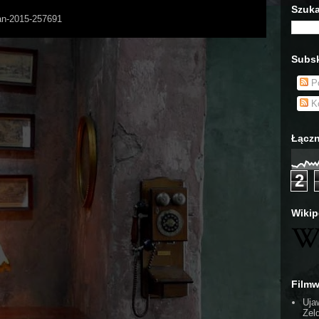
Szuka
Man-2015-257691
Subsk
Po
Ko
Łączn
2
Wikip
Film
Uja
Zel