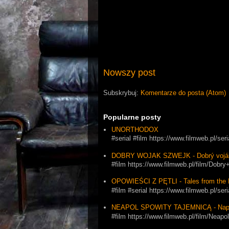
Nowszy post
Subskrybuj:
Komentarze do posta (Atom)
Popularne posty
UNORTHODOX
#serial #film https://www.filmweb.pl/se
DOBRY WOJAK SZWEJK - Dobrý vojá
#film https://www.filmweb.pl/film/Dob
OPOWIEŚCI Z PĘTLI - Tales from the 
#film #serial https://www.filmweb.pl
NEAPOL SPOWITY TAJEMNICĄ - Napol
#film https://www.filmweb.pl/film/Ne