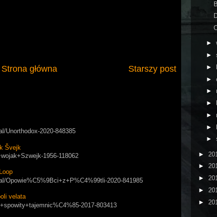
B
D
O
►
►
►
Strona główna
Starszy post
►
►
►
►
►
rial/Unorthodox-2020-848385
►
k Švejk
►
20
ry+wojak+Szwejk-1956-118062
►
20
Loop
►
20
/serial/Opowie%C5%9Bci+z+P%C4%99tli-2020-841985
►
20
i velata
►
20
apol+spowity+tajemnic%C4%85-2017-803413