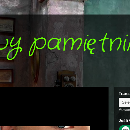
wy pamiętni
Trans
Power
Jeśli 