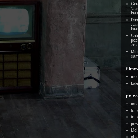
Gar
"Ju
kre
Dan
zas
int
Cri
poz
zat
Min
sam
filmo
med
kal
pole
ost
foto
fot
pow
Moj
obra