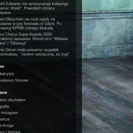
eth Edwards nie wyreżyseruje kolejnego
rassic World". Powodem różnice
atywne
iel Olbrychski nie miał zgody na
iadanie w jury festiwalu w Gdyni. Po
erwencji KPRM cofnięto blokadę
tics Choice Super Awards 2026:
naliśmy laureatów. Wśród nich "Wdowia
oka" i "Obsesja"
nie Driver miała poważny wypadek
ochodowy. "Jestem wdzięczna, że żyję"
we
iakrytyk
endarium filmowe
cane
atnio słuchałem
grafie
o Instagram
ietrze
a Amiga
zy i historie