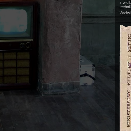
z wiel
technik
Wyświe