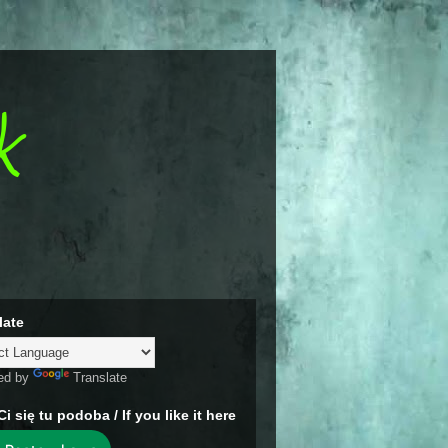
k
late
ed by
Translate
Ci się tu podoba / If you like it here