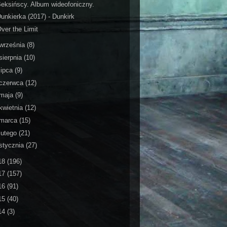
eksińscy. Album wideofoniczny.
unkierka (2017) - Dunkirk
ver the Limit
września
(8)
sierpnia
(10)
lipca
(9)
czerwca
(12)
maja
(9)
kwietnia
(12)
marca
(15)
lutego
(21)
stycznia
(27)
18
(196)
17
(157)
16
(91)
15
(40)
14
(3)