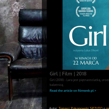
Autor:
Tomasz Pokornowski SP7UTO
o
ni