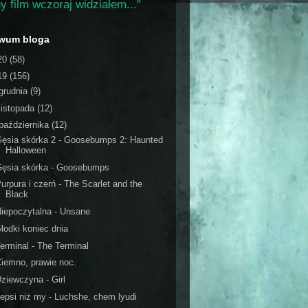
y film wczoraj widziałem..."
iwum bloga
20
(58)
19
(156)
grudnia
(9)
listopada
(12)
października
(12)
ęsia skórka 2 - Goosebumps 2: Haunted
Halloween
Gęsia skórka - Goosebumps
urpura i czerń - The Scarlet and the
Black
iepoczytalna - Unsane
łodki koniec dnia
erminal - The Terminal
iemno, prawie noc.
ziewczyna - Girl
epsi niż my - Luchshe, chem lyudi