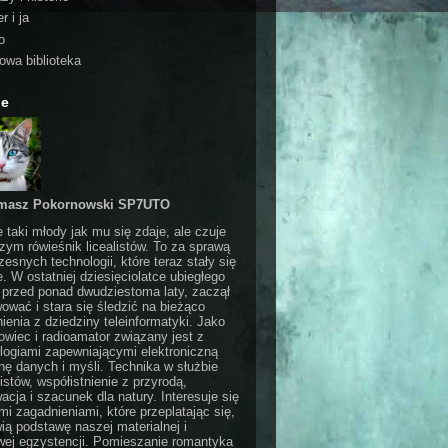
r i ja
o
rowa biblioteka
ie
masz Pokornowski SP7UTO
e taki młody jak mu się zdaje, ale czuje
czym rówieśnik licealistów. To za sprawą
esnych technologii, które teraz stały się
e. W ostatniej dziesięciolatce ubiegłego
 przed ponad dwudziestoma laty, zaczął
ować i stara się śledzić na bieżąco
ienia z dziedziny teleinformatyki. Jako
wiec i radioamator związany jest z
logiami zapewniającymi elektroniczną
ę danych i myśli. Technika w służbie
stów, współistnienie z przyrodą,
acja i szacunek dla natury. Interesuje się
i zagadnieniami, które przeplatając się,
ią podstawę naszej materialnej i
ej egzystencji. Pomieszanie romantyka