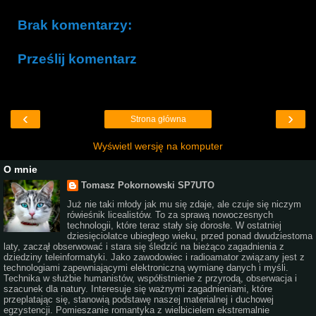
Brak komentarzy:
Prześlij komentarz
‹
›
Strona główna
Wyświetl wersję na komputer
O mnie
Tomasz Pokornowski SP7UTO
Już nie taki młody jak mu się zdaje, ale czuje się niczym
rówieśnik licealistów. To za sprawą nowoczesnych
technologii, które teraz stały się dorosłe. W ostatniej
dziesięciolatce ubiegłego wieku, przed ponad dwudziestoma
laty, zaczął obserwować i stara się śledzić na bieżąco zagadnienia z
dziedziny teleinformatyki. Jako zawodowiec i radioamator związany jest z
technologiami zapewniającymi elektroniczną wymianę danych i myśli.
Technika w służbie humanistów, współistnienie z przyrodą, obserwacja i
szacunek dla natury. Interesuje się ważnymi zagadnieniami, które
przeplatając się, stanowią podstawę naszej materialnej i duchowej
egzystencji. Pomieszanie romantyka z wielbicielem ekstremalnie