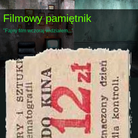
Filmowy pamiętnik
"Fajny film wczoraj widziałem..."