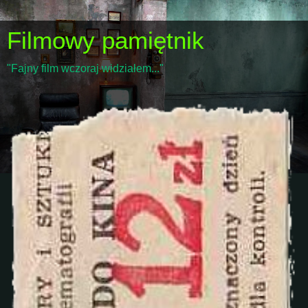
Filmowy pamiętnik
"Fajny film wczoraj widziałem..."