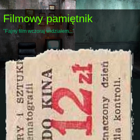
Filmowy pamiętnik
"Fajny film wczoraj widziałem..."