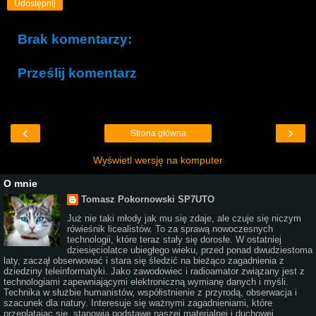
Udostępnij
Brak komentarzy:
Prześlij komentarz
‹
›
Strona główna
Wyświetl wersję na komputer
O mnie
Tomasz Pokornowski SP7UTO
Już nie taki młody jak mu się zdaje, ale czuje się niczym
rówieśnik licealistów. To za sprawą nowoczesnych
technologii, które teraz stały się dorosłe. W ostatniej
dziesięciolatce ubiegłego wieku, przed ponad dwudziestoma
laty, zaczął obserwować i stara się śledzić na bieżąco zagadnienia z
dziedziny teleinformatyki. Jako zawodowiec i radioamator związany jest z
technologiami zapewniającymi elektroniczną wymianę danych i myśli.
Technika w służbie humanistów, współistnienie z przyrodą, obserwacja i
szacunek dla natury. Interesuje się ważnymi zagadnieniami, które
przeplatając się, stanowią podstawę naszej materialnej i duchowej