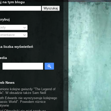
j na tym blogu
rybuj
sty
mentarze
a liczba wyświetleń
edia
web News
wniono kolejne gwiazdy "The Legend of
da". W obsadzie także Sam Neill
eth Edwards nie wyreżyseruje kolejnego
rassic World". Powodem różnice
atywne
iel Olbrychski nie miał zgody na