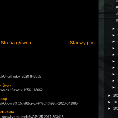
#
#
#
#
►
►
►
Strona główna
Starszy post
►
►
►
►
►
rial/Unorthodox-2020-848385
►
k Švejk
►
ry+wojak+Szwejk-1956-118062
►
20
Loop
►
20
/serial/Opowie%C5%9Bci+z+P%C4%99tli-2020-841985
►
20
i velata
apol+spowity+tajemnic%C4%85-2017-803413