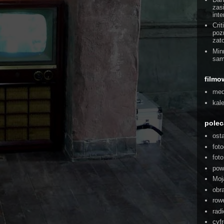
zas
int
Cri
poz
zat
Min
sam
filmo
med
kal
pole
ost
foto
fot
pow
Moj
obra
rowe
radi
cyf