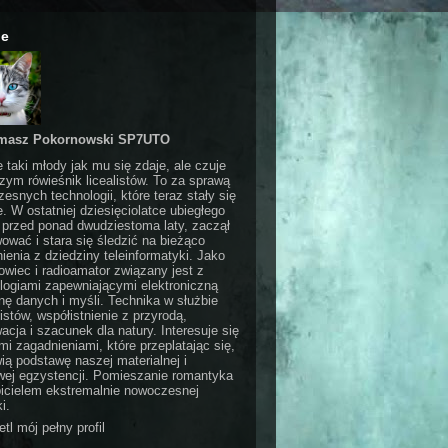
ie
masz Pokornowski SP7UTO
e taki młody jak mu się zdaje, ale czuje
czym rówieśnik licealistów. To za sprawą
esnych technologii, które teraz stały się
e. W ostatniej dziesięciolatce ubiegłego
 przed ponad dwudziestoma laty, zaczął
ować i stara się śledzić na bieżąco
ienia z dziedziny teleinformatyki. Jako
wiec i radioamator związany jest z
logiami zapewniającymi elektroniczną
ę danych i myśli. Technika w służbie
stów, współistnienie z przyrodą,
acja i szacunek dla natury. Interesuje się
i zagadnieniami, które przeplatając się,
ią podstawę naszej materialnej i
ej egzystencji. Pomieszanie romantyka
bicielem ekstremalnie nowoczesnej
i.
tl mój pełny profil