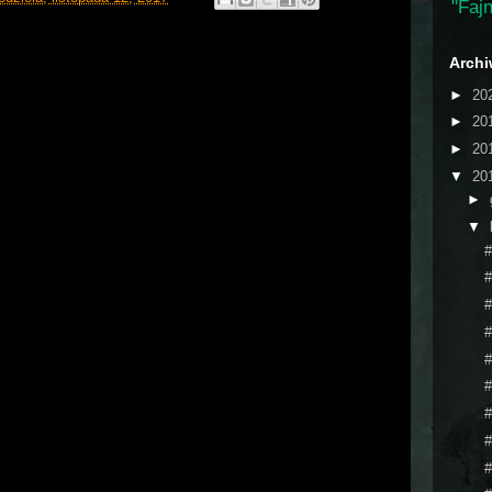
"Fajn
Arch
►
20
►
20
►
20
▼
20
►
▼
#
#
#
#
#
#
#
#
#