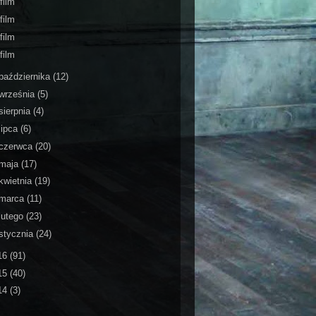
film
film
film
film
października
(12)
września
(5)
sierpnia
(4)
lipca
(6)
czerwca
(20)
maja
(17)
kwietnia
(19)
marca
(11)
lutego
(23)
stycznia
(24)
16
(91)
15
(40)
14
(3)