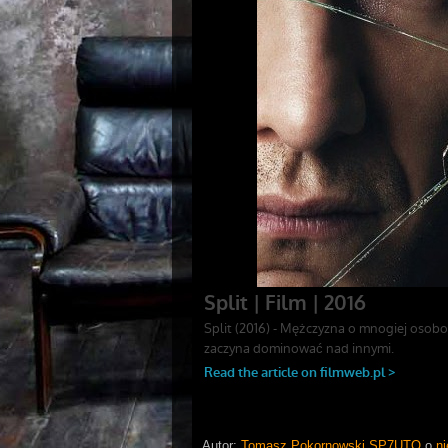
Autor:
Tomasz Pokornowski SP7UTO
o
ni