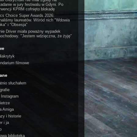
iadanie w jury festiwalu w Gdyni. Po
erwencji KPRM cofnięto blokadę
tics Choice Super Awards 2026:
naliśmy laureatów. Wśród nich "Wdowia
oka" i "Obsesja"
nie Driver miała poważny wypadek
ochodowy. "Jestem wdzięczna, że żyję"
we
iakrytyk
endarium filmowe
cane
atnio słuchałem
grafie
o Instagram
ietrze
a Amiga
zy i historie
r i ja
o
rowa biblioteka