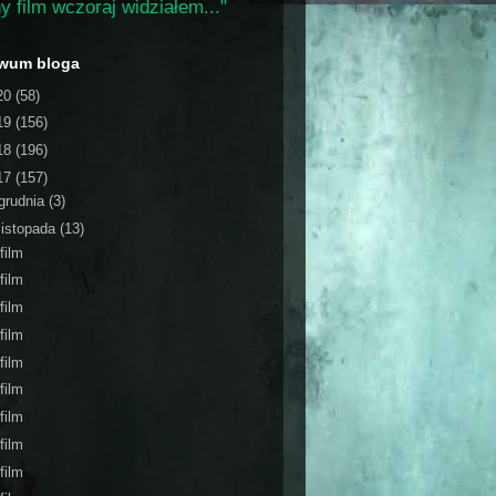
y film wczoraj widziałem..."
iwum bloga
20
(58)
19
(156)
18
(196)
17
(157)
grudnia
(3)
listopada
(13)
film
film
film
film
film
film
film
film
film