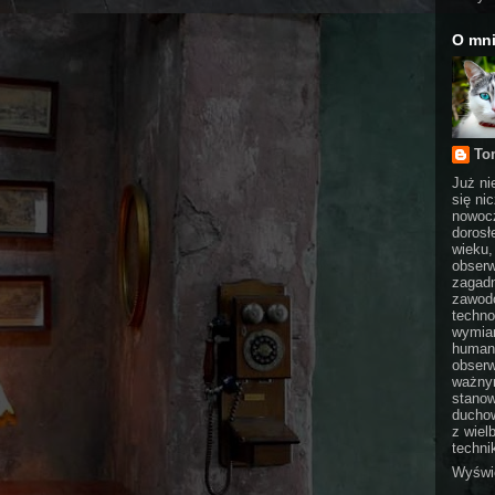
O mn
To
Już ni
się ni
nowocz
dorosł
wieku,
obserw
zagadn
zawodo
techno
wymian
humani
obserw
ważnym
stanow
duchow
z wiel
technik
Wyświe