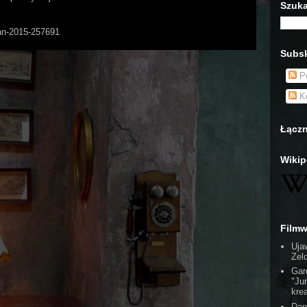
Szuka
Man-2015-257691
Subsk
Po
Ko
Łączn
Wikip
Film
Uja
Zel
Gar
"Ju
kre
Dan