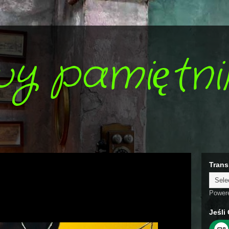
wy pamiętni
Trans
Power
Jeśli 