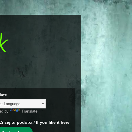
k
late
ed by
Translate
Ci się tu podoba / If you like it here