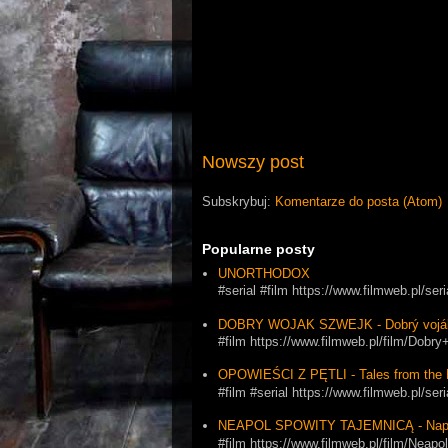
Nowszy post
Subskrybuj:
Komentarze do posta (Atom)
Popularne posty
UNORTHODOX
#serial #film https://www.filmweb.pl/se
DOBRY WOJAK SZWEJK - Dobrý vojá
#film https://www.filmweb.pl/film/Dob
OPOWIEŚCI Z PĘTLI - Tales from the 
#film #serial https://www.filmweb.pl
NEAPOL SPOWITY TAJEMNICĄ - Napol
#film https://www.filmweb.pl/film/Ne