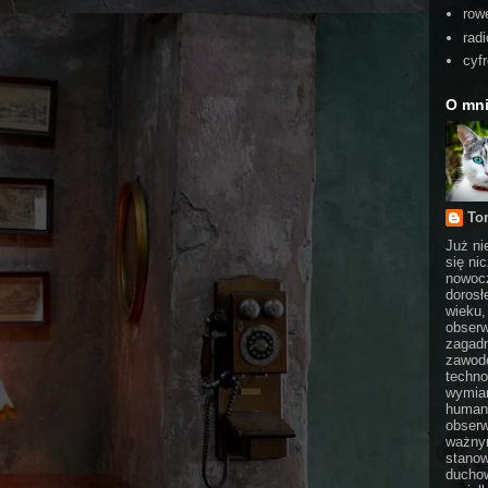
rowe
radi
cyf
O mn
To
Już ni
się ni
nowocz
dorosł
wieku,
obserw
zagadn
zawodo
techno
wymian
humani
obserw
ważnym
stanow
duchow