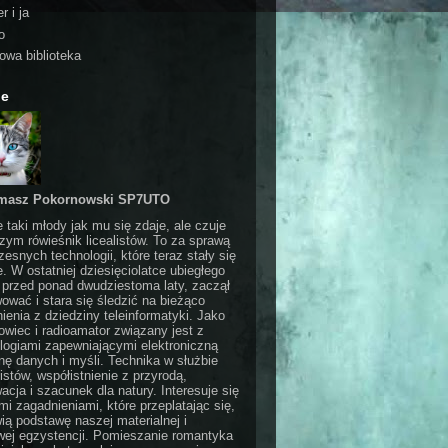
r i ja
o
rowa biblioteka
ie
masz Pokornowski SP7UTO
e taki młody jak mu się zdaje, ale czuje
czym rówieśnik licealistów. To za sprawą
esnych technologii, które teraz stały się
e. W ostatniej dziesięciolatce ubiegłego
 przed ponad dwudziestoma laty, zaczął
ować i stara się śledzić na bieżąco
ienia z dziedziny teleinformatyki. Jako
wiec i radioamator związany jest z
logiami zapewniającymi elektroniczną
ę danych i myśli. Technika w służbie
stów, współistnienie z przyrodą,
acja i szacunek dla natury. Interesuje się
i zagadnieniami, które przeplatając się,
ią podstawę naszej materialnej i
ej egzystencji. Pomieszanie romantyka