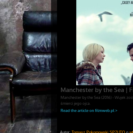
Autor:
Tomasz Pokornowski SP7UTO
o
wt