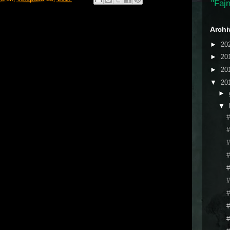
"Fajn
Arch
►
20
►
20
►
20
▼
20
►
▼
#
#
#
#
#
#
#
#
#