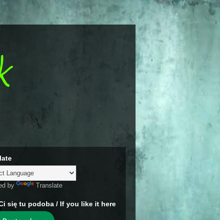
k
late
ed by
Translate
Ci się tu podoba / If you like it here