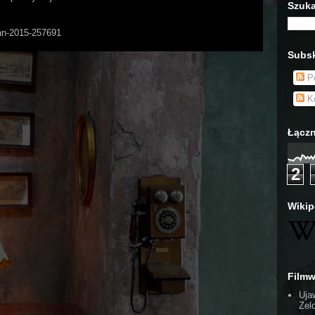
Szuka
Man-2015-257691
Subsk
Po
Ko
Łączn
2
Wikip
Film
Uja
Zel