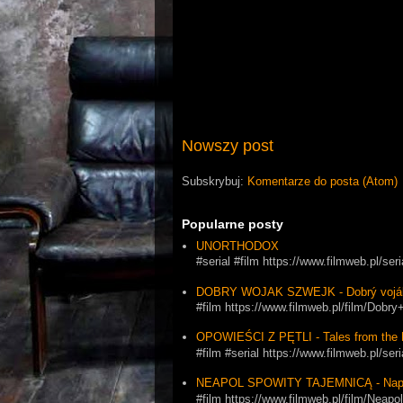
Nowszy post
Subskrybuj:
Komentarze do posta (Atom)
Popularne posty
UNORTHODOX
#serial #film https://www.filmweb.pl/se
DOBRY WOJAK SZWEJK - Dobrý vojá
#film https://www.filmweb.pl/film/Dob
OPOWIEŚCI Z PĘTLI - Tales from the 
#film #serial https://www.filmweb.pl
NEAPOL SPOWITY TAJEMNICĄ - Napol
#film https://www.filmweb.pl/film/Ne