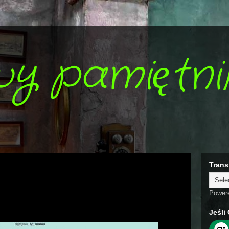
wy pamiętni
Trans
Power
Jeśli 