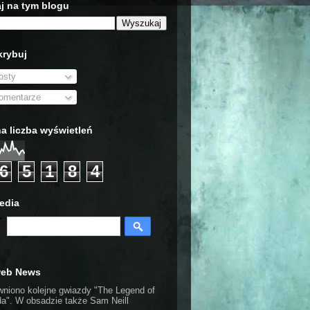
j na tym blogu
rybuj
sty
mentarze
a liczba wyświetleń
6
5
1
8
4
edia
web News
wniono kolejne gwiazdy "The Legend of
da". W obsadzie także Sam Neill