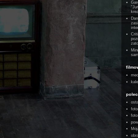
Gar
"Ju
kre
Dan
zas
int
Cri
poz
zat
Min
sam
filmo
med
kal
pole
ost
foto
fot
pow
Moj
obra