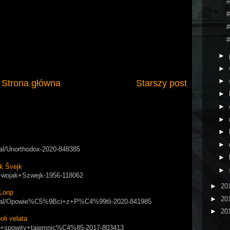
#
#
#
#
►
►
►
Strona główna
Starszy post
►
►
►
►
►
rial/Unorthodox-2020-848385
►
k Švejk
►
ry+wojak+Szwejk-1956-118062
►
20
Loop
►
20
/serial/Opowie%C5%9Bci+z+P%C4%99tli-2020-841985
►
20
i velata
apol+spowity+tajemnic%C4%85-2017-803413