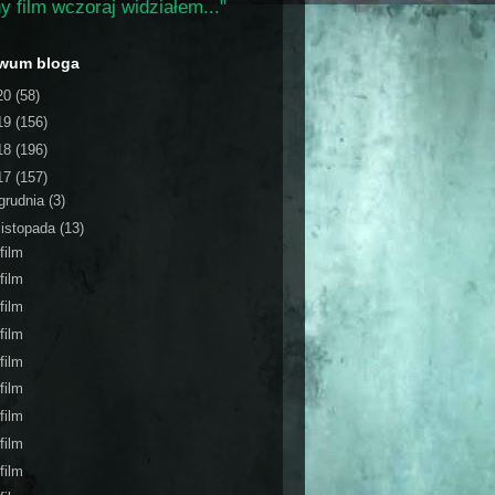
y film wczoraj widziałem..."
iwum bloga
20
(58)
19
(156)
18
(196)
17
(157)
grudnia
(3)
listopada
(13)
film
film
film
film
film
film
film
film
film