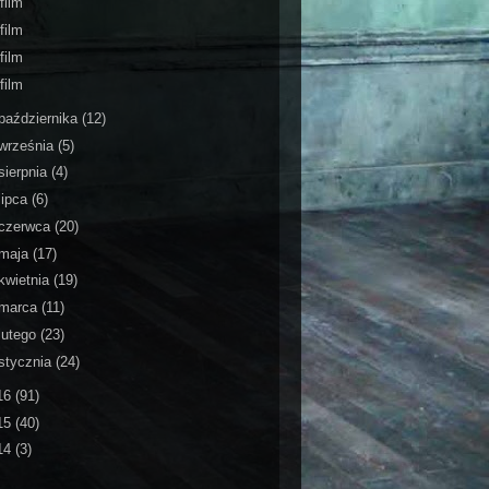
film
film
film
film
października
(12)
września
(5)
sierpnia
(4)
lipca
(6)
czerwca
(20)
maja
(17)
kwietnia
(19)
marca
(11)
lutego
(23)
stycznia
(24)
16
(91)
15
(40)
14
(3)