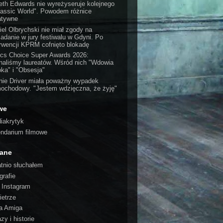
eth Edwards nie wyreżyseruje kolejnego
rassic World". Powodem różnice
atywne
iel Olbrychski nie miał zgody na
iadanie w jury festiwalu w Gdyni. Po
erwencji KPRM cofnięto blokadę
tics Choice Super Awards 2026:
naliśmy laureatów. Wśród nich "Wdowia
oka" i "Obsesja"
nie Driver miała poważny wypadek
ochodowy. "Jestem wdzięczna, że żyję"
we
iakrytyk
endarium filmowe
cane
atnio słuchałem
grafie
o Instagram
ietrze
a Amiga
zy i historie