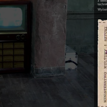
z wiel
technik
Wyświe