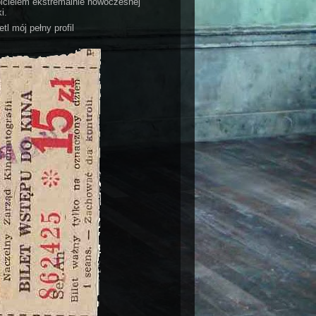
bicielem ekstremalnie nowoczesnej
i.
tl mój pełny profil