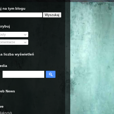
j na tym blogu
rybuj
sty
mentarze
a liczba wyświetleń
edia
web News
..
we
iakrytyk