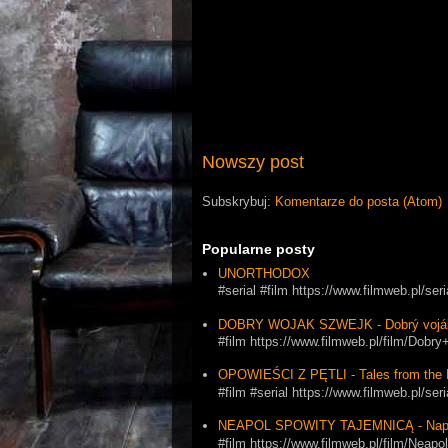
Nowszy post
Subskrybuj:
Komentarze do posta (Atom)
Popularne posty
UNORTHODOX
#serial #film https://www.filmweb.pl/se
DOBRY WOJAK SZWEJK - Dobrý vojá
#film https://www.filmweb.pl/film/Dob
OPOWIEŚCI Z PĘTLI - Tales from the 
#film #serial https://www.filmweb.pl
NEAPOL SPOWITY TAJEMNICĄ - Napol
#film https://www.filmweb.pl/film/Ne