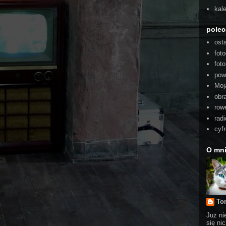
kal
pole
ost
foto
fot
pow
Moj
obra
rowe
radi
cyf
O mn
To
Już ni
się ni