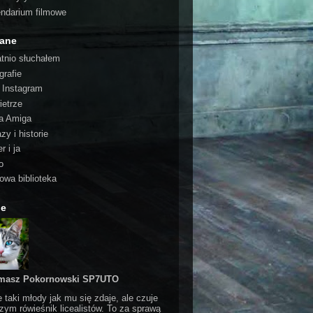
endarium filmowe
cane
atnio słuchałem
grafie
o Instagram
ietrze
a Amiga
zy i historie
r i ja
o
rowa biblioteka
ie
masz Pokornowski SP7UTO
e taki młody jak mu się zdaje, ale czuje
czym rówieśnik licealistów. To za sprawą