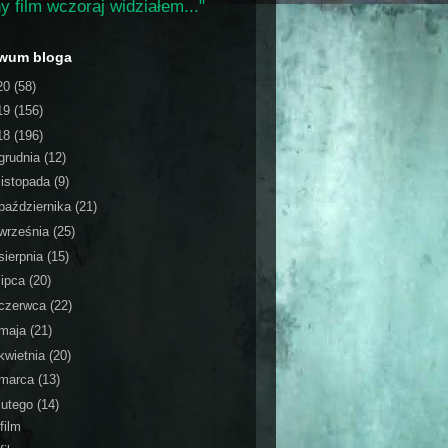
y film wczoraj widziałem..."
iwum bloga
20
(58)
19
(156)
18
(196)
grudnia
(12)
listopada
(9)
października
(21)
września
(25)
sierpnia
(15)
lipca
(20)
czerwca
(22)
maja
(21)
kwietnia
(20)
marca
(13)
lutego
(14)
film