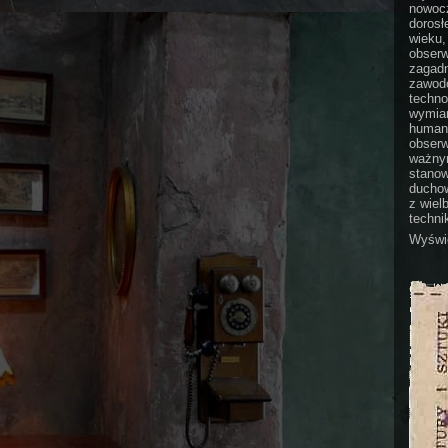
nowocz
dorosł
wieku,
obserw
zagadn
zawodo
techno
wymian
humani
obserw
ważnym
stanow
duchow
z wiel
technik
Wyświe