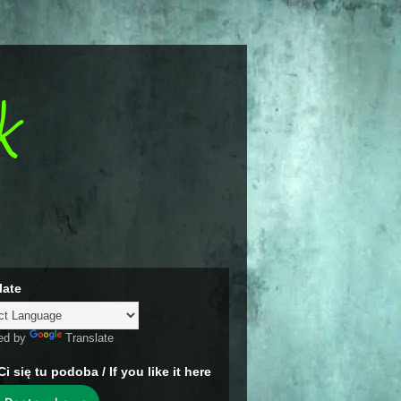
k
late
ed by
Translate
Ci się tu podoba / If you like it here