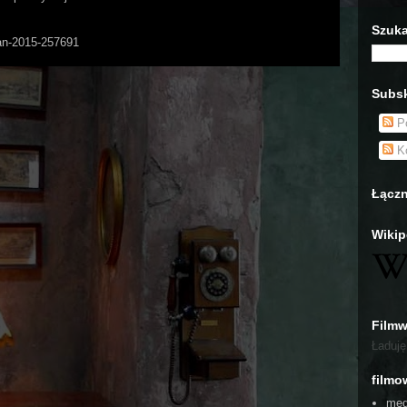
Szuka
Man-2015-257691
Subsk
Po
Ko
Łączn
Wikip
Film
Ładuję.
filmo
med