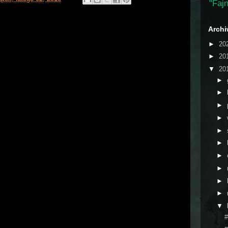
"Fajn
Arch
►
20
►
20
▼
20
►
►
►
►
►
►
►
►
►
►
▼
#