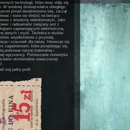
esnych technologii, które teraz stały się
e. W ostatniej dziesięciolatce ubiegłego
 przed ponad dwudziestoma laty, zaczął
ować i stara się śledzić na bieżąco
ienia z dziedziny teleinformatyki. Jako
wiec i radioamator związany jest z
logiami zapewniającymi elektroniczną
ę danych i myśli. Technika w służbie
stów, współistnienie z przyrodą,
acja i szacunek dla natury. Interesuje się
i zagadnieniami, które przeplatając się,
ią podstawę naszej materialnej i
ej egzystencji. Pomieszanie romantyka
bicielem ekstremalnie nowoczesnej
i.
tl mój pełny profil