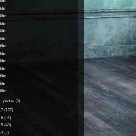
film
film
film
film
film
film
film
film
film
film
film
film
film
stycznia
(4)
17
(157)
16
(91)
15
(40)
14
(3)