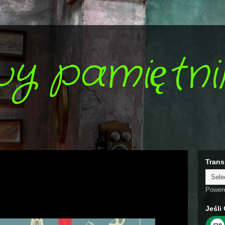
wy pamiętni
Trans
Power
Jeśli 