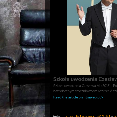
Autor:
Tomasz Pokornowski SP7UTO
o
pi