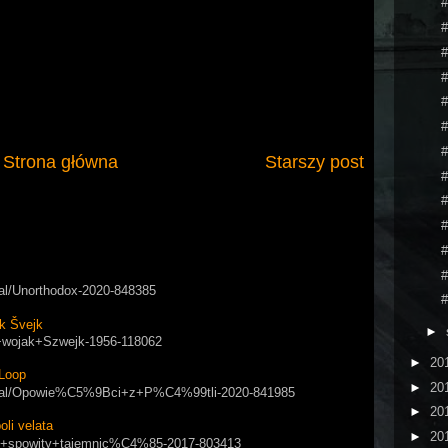
#
#
#
#
#
#
#
Strona główna
Starszy post
#
#
#
#
#
rial/Unorthodox-2020-848385
#
k Švejk
►
ry+wojak+Szwejk-1956-118062
►
20
Loop
►
20
/serial/Opowie%C5%9Bci+z+P%C4%99tli-2020-841985
►
20
i velata
►
20
apol+spowity+tajemnic%C4%85-2017-803413