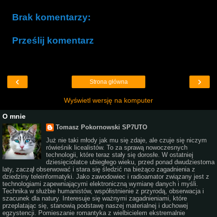
Brak komentarzy:
Prześlij komentarz
‹
›
Strona główna
Wyświetl wersję na komputer
O mnie
Tomasz Pokornowski SP7UTO
Już nie taki młody jak mu się zdaje, ale czuje się niczym
rówieśnik licealistów. To za sprawą nowoczesnych
technologii, które teraz stały się dorosłe. W ostatniej
dziesięciolatce ubiegłego wieku, przed ponad dwudziestoma
laty, zaczął obserwować i stara się śledzić na bieżąco zagadnienia z
dziedziny teleinformatyki. Jako zawodowiec i radioamator związany jest z
technologiami zapewniającymi elektroniczną wymianę danych i myśli.
Technika w służbie humanistów, współistnienie z przyrodą, obserwacja i
szacunek dla natury. Interesuje się ważnymi zagadnieniami, które
przeplatając się, stanowią podstawę naszej materialnej i duchowej
egzystencji. Pomieszanie romantyka z wielbicielem ekstremalnie