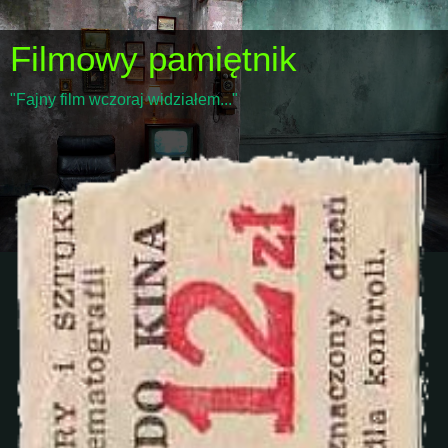
Filmowy pamiętnik
"Fajny film wczoraj widziałem..."