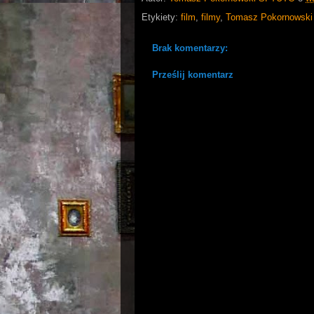
Etykiety:
film
,
filmy
,
Tomasz Pokornowski
Brak komentarzy:
Prześlij komentarz