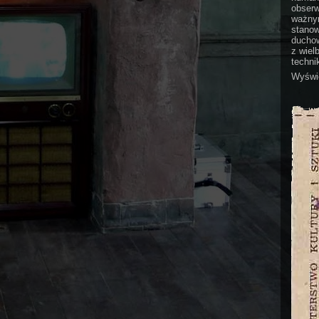
obserw
ważnym
stanow
duchow
z wiel
technik
Wyświe