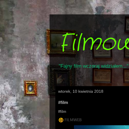
Filmo
"Fajny film wczoraj widziałem..."
wtorek, 10 kwietnia 2018
#film
#film