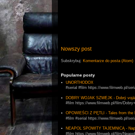
Nowszy post
Subskrybuj:
Komentarze do posta (Atom)
Popularne posty
UNORTHODOX
#serial #film https://www.filmweb.pl/se
DOBRY WOJAK SZWEJK - Dobrý vojá
#film https://www.filmweb.pl/film/Dob
OPOWIEŚCI Z PĘTLI - Tales from the 
#film #serial https://www.filmweb.pl
NEAPOL SPOWITY TAJEMNICĄ - Napol
#film https://www.filmweb.pl/film/Ne