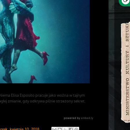
orek, kwietnia 10, 2018