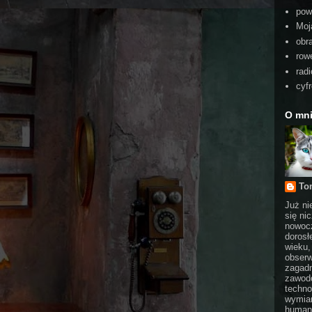
pow
Moj
obra
rowe
radi
cyf
O mn
To
Już ni
się ni
nowocz
dorosł
wieku,
obserw
zagadn
zawodo
techno
wymian
humani