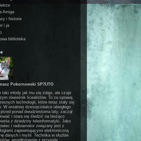
ietrze
a Amiga
zy i historie
r i ja
o
rowa biblioteka
ie
masz Pokornowski SP7UTO
e taki młody jak mu się zdaje, ale czuje
czym rówieśnik licealistów. To za sprawą
esnych technologii, które teraz stały się
e. W ostatniej dziesięciolatce ubiegłego
 przed ponad dwudziestoma laty, zaczął
ować i stara się śledzić na bieżąco
ienia z dziedziny teleinformatyki. Jako
wiec i radioamator związany jest z
logiami zapewniającymi elektroniczną
ę danych i myśli. Technika w służbie
stów, współistnienie z przyrodą,