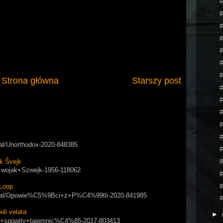
#
#
#
#
#
#
#
Strona główna
Starszy post
#
#
#
#
#
rial/Unorthodox-2020-848385
#
k Švejk
#
ry+wojak+Szwejk-1956-118062
#
#
Loop
/serial/Opowie%C5%9Bci+z+P%C4%99tli-2020-841985
#
i velata
►
apol+spowity+tajemnic%C4%85-2017-803413