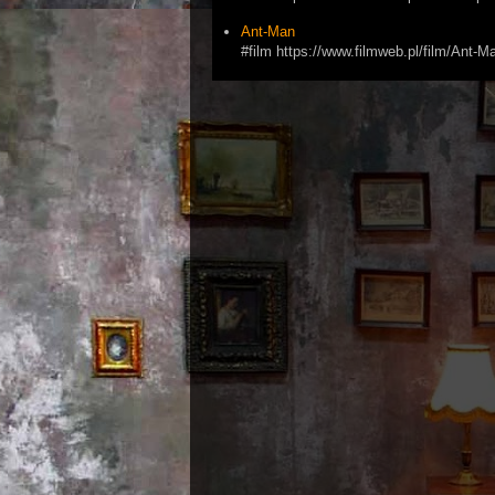
Ant-Man
#film https://www.filmweb.pl/film/Ant-