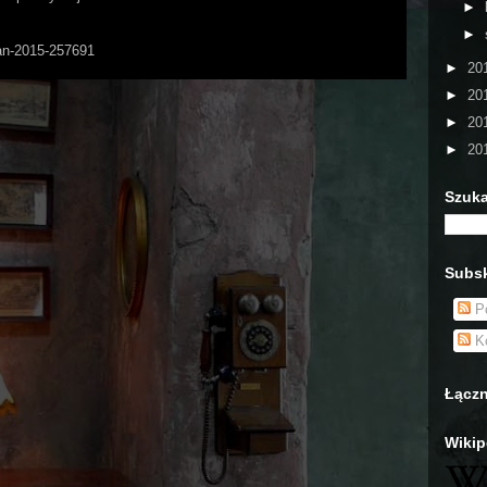
►
►
Man-2015-257691
►
20
►
20
►
20
►
20
Szuka
Subsk
Po
Ko
Łączn
Wikip