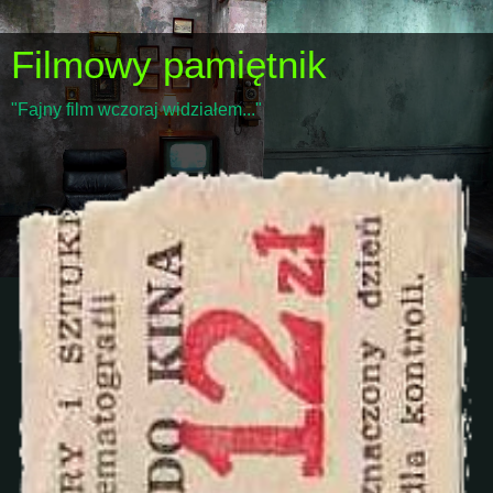
Filmowy pamiętnik
"Fajny film wczoraj widziałem..."