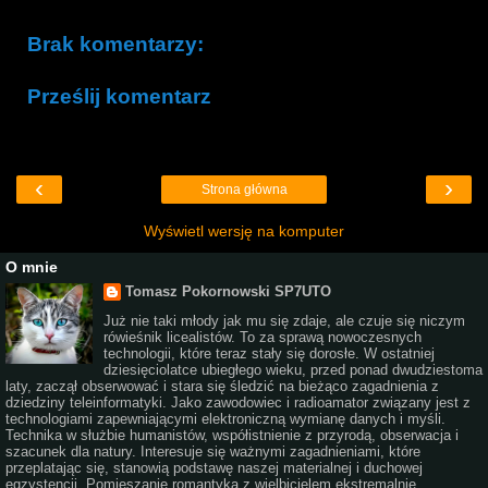
Brak komentarzy:
Prześlij komentarz
‹
›
Strona główna
Wyświetl wersję na komputer
O mnie
Tomasz Pokornowski SP7UTO
Już nie taki młody jak mu się zdaje, ale czuje się niczym
rówieśnik licealistów. To za sprawą nowoczesnych
technologii, które teraz stały się dorosłe. W ostatniej
dziesięciolatce ubiegłego wieku, przed ponad dwudziestoma
laty, zaczął obserwować i stara się śledzić na bieżąco zagadnienia z
dziedziny teleinformatyki. Jako zawodowiec i radioamator związany jest z
technologiami zapewniającymi elektroniczną wymianę danych i myśli.
Technika w służbie humanistów, współistnienie z przyrodą, obserwacja i
szacunek dla natury. Interesuje się ważnymi zagadnieniami, które
przeplatając się, stanowią podstawę naszej materialnej i duchowej
egzystencji. Pomieszanie romantyka z wielbicielem ekstremalnie