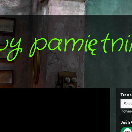
wy pamiętni
Trans
Power
Jeśli 