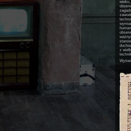
wieku,
obserw
zagadn
zawodo
techno
wymian
humani
obserw
ważnym
stanow
duchow
z wiel
technik
Wyświe