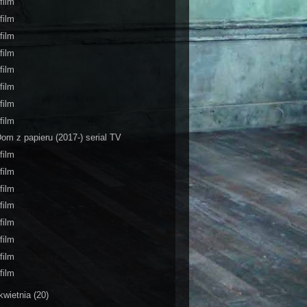
film
film
film
film
film
film
film
film
om z papieru (2017-) serial TV
film
film
film
film
film
film
film
film
kwietnia
(20)