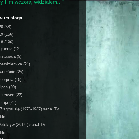
y film wczoraj widziałem..."
iwum bloga
20
(58)
19
(156)
18
(196)
grudnia
(12)
listopada
(9)
października
(21)
września
(25)
sierpnia
(15)
lipca
(20)
czerwca
(22)
maja
(21)
7 zgłoś się (1976-1987) serial TV
film
etektyw (2014-) serial TV
film