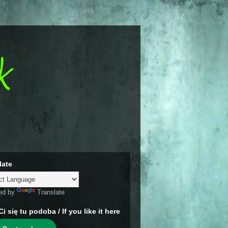
k
late
ed by
Translate
Ci się tu podoba / If you like it here