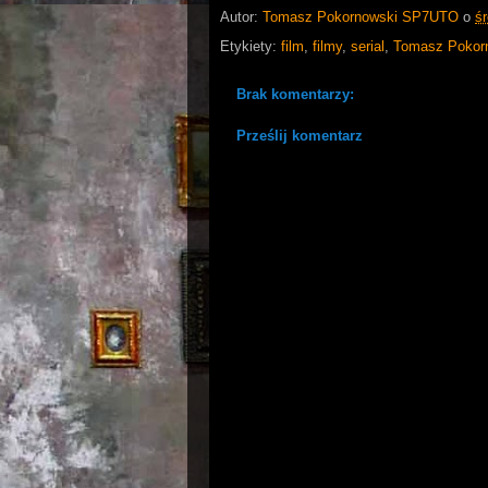
Autor:
Tomasz Pokornowski SP7UTO
o
ś
Etykiety:
film
,
filmy
,
serial
,
Tomasz Pokor
Brak komentarzy:
Prześlij komentarz