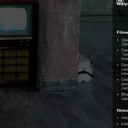
Wikip
Film
Uja
Zel
Gar
"Ju
kre
Dan
zas
int
Cri
poz
zat
Min
sam
filmo
med
kal