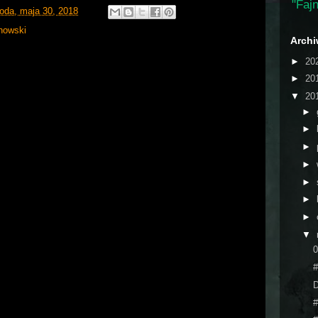
"Fajn
roda, maja 30, 2018
nowski
Arch
►
20
►
20
▼
20
►
►
►
►
►
►
►
▼
0
#
D
#