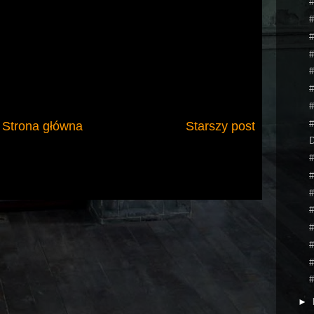
#
#
#
#
#
#
#
#
Strona główna
Starszy post
D
#
#
#
#
#
#
#
#
►