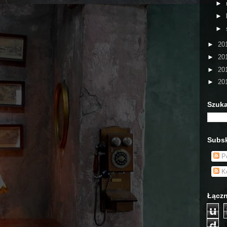
►
►
►
►
20
►
20
►
20
►
20
Szuka
Subsk
Po
Ko
Łączn
u
d