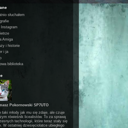
cane
atnio słuchałem
grafie
o Instagram
ietrze
a Amiga
zy i historie
r i ja
o
rowa biblioteka
ie
masz Pokornowski SP7UTO
e taki młody jak mu się zdaje, ale czuje
czym rówieśnik licealistów. To za sprawą
esnych technologii, które teraz stały się
e. W ostatniej dziesięciolatce ubiegłego