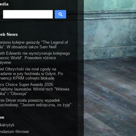
edia
web News
wniono kolejne gwiazdy "The Legend of
da". W obsadzie także Sam Neill
eth Edwards nie wyreżyseruje kolejnego
rassic World". Powodem różnice
atywne
iel Olbrychski nie miał zgody na
iadanie w jury festiwalu w Gdyni. Po
erwencji KPRM cofnięto blokadę
tics Choice Super Awards 2026:
naliśmy laureatów. Wśród nich "Wdowia
oka" i "Obsesja"
nie Driver miała poważny wypadek
ochodowy. "Jestem wdzięczna, że żyję"
we
iakrytyk
endarium filmowe