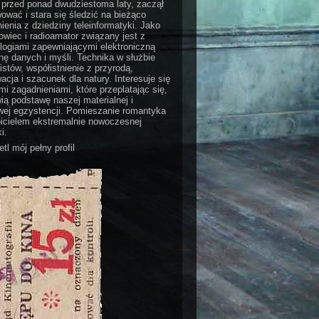
 przed ponad dwudziestoma laty, zaczął
ować i stara się śledzić na bieżąco
ienia z dziedziny teleinformatyki. Jako
wiec i radioamator związany jest z
logiami zapewniającymi elektroniczną
ę danych i myśli. Technika w służbie
stów, współistnienie z przyrodą,
acja i szacunek dla natury. Interesuje się
i zagadnieniami, które przeplatając się,
ią podstawę naszej materialnej i
ej egzystencji. Pomieszanie romantyka
bicielem ekstremalnie nowoczesnej
i.
tl mój pełny profil