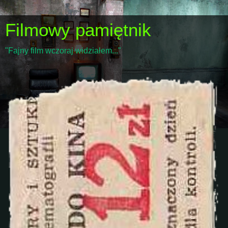
Filmowy pamiętnik
"Fajny film wczoraj widziałem..."