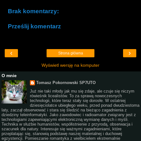
Brak komentarzy:
Prześlij komentarz
‹
›
Strona główna
Wyświetl wersję na komputer
O mnie
Tomasz Pokornowski SP7UTO
Już nie taki młody jak mu się zdaje, ale czuje się niczym
rówieśnik licealistów. To za sprawą nowoczesnych
technologii, które teraz stały się dorosłe. W ostatniej
dziesięciolatce ubiegłego wieku, przed ponad dwudziestoma
laty, zaczął obserwować i stara się śledzić na bieżąco zagadnienia z
dziedziny teleinformatyki. Jako zawodowiec i radioamator związany jest z
technologiami zapewniającymi elektroniczną wymianę danych i myśli.
Technika w służbie humanistów, współistnienie z przyrodą, obserwacja i
szacunek dla natury. Interesuje się ważnymi zagadnieniami, które
przeplatając się, stanowią podstawę naszej materialnej i duchowej
egzystencji. Pomieszanie romantyka z wielbicielem ekstremalnie