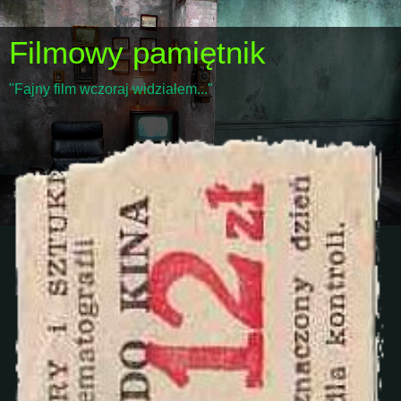
Filmowy pamiętnik
"Fajny film wczoraj widziałem..."