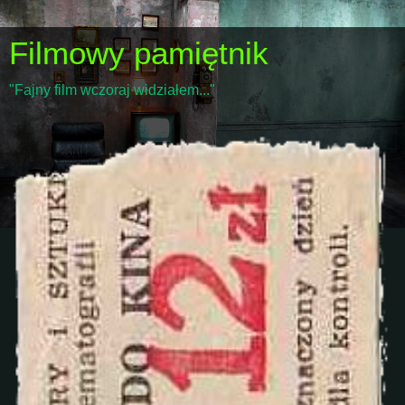
Filmowy pamiętnik
"Fajny film wczoraj widziałem..."