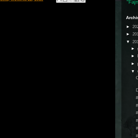
"Fajn
Arch
►
20
►
20
▼
20
►
►
►
▼
O
D
#
#
#
#
#
#