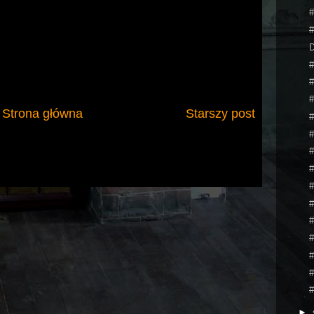
#
#
D
#
#
#
Strona główna
Starszy post
#
#
#
#
#
#
#
#
#
#
#
►