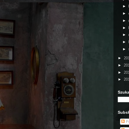
►
►
►
►
►
►
►
►
20
►
20
►
20
►
20
Szuka
Subsk
Po