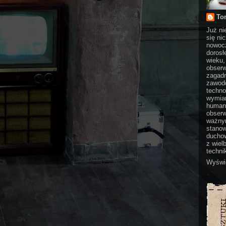
To
Już ni
się ni
nowocz
dorosł
wieku,
obserw
zagadn
zawodo
techno
wymian
humani
obserw
ważnym
stanow
duchow
z wiel
technik
Wyświe