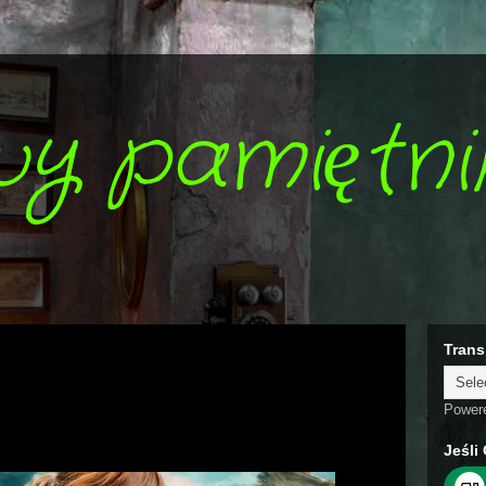
wy pamiętni
Trans
Power
Jeśli 