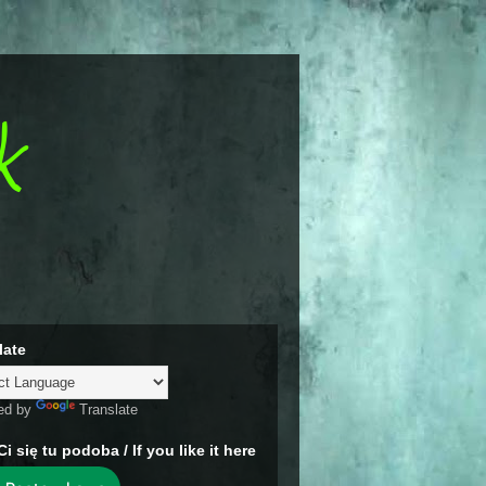
k
late
ed by
Translate
Ci się tu podoba / If you like it here