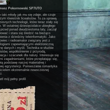
masz Pokornowski SP7UTO
e taki młody jak mu się zdaje, ale czuje
czym rówieśnik licealistów. To za sprawą
esnych technologii, które teraz stały się
e. W ostatniej dziesięciolatce ubiegłego
 przed ponad dwudziestoma laty, zaczął
ować i stara się śledzić na bieżąco
ienia z dziedziny teleinformatyki. Jako
wiec i radioamator związany jest z
logiami zapewniającymi elektroniczną
ę danych i myśli. Technika w służbie
stów, współistnienie z przyrodą,
acja i szacunek dla natury. Interesuje się
i zagadnieniami, które przeplatając się,
ią podstawę naszej materialnej i
ej egzystencji. Pomieszanie romantyka
bicielem ekstremalnie nowoczesnej
i.
tl mój pełny profil