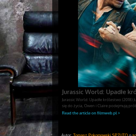
Autor:
Tomasz Pokornowski SP7UTO
o
s