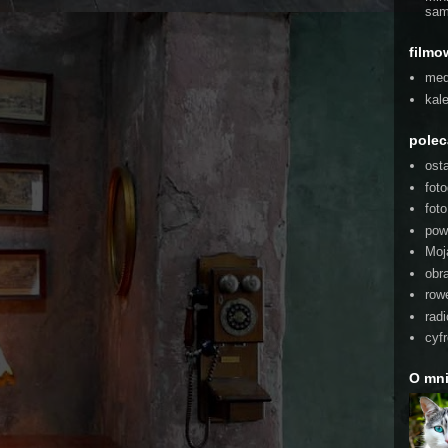
sam
filmo
med
kal
pole
ost
foto
fot
pow
Moj
obra
rowe
radi
cyf
O mn