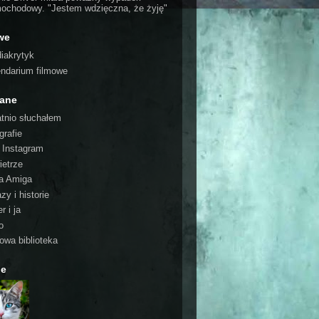
ochodowy. "Jestem wdzięczna, że żyję"
we
iakrytyk
endarium filmowe
cane
atnio słuchałem
grafie
o Instagram
ietrze
a Amiga
zy i historie
r i ja
o
rowa biblioteka
ie