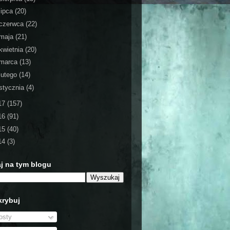
lipca
(20)
czerwca
(22)
maja
(21)
kwietnia
(20)
marca
(13)
lutego
(14)
stycznia
(4)
17
(157)
16
(91)
15
(40)
14
(3)
j na tym blogu
rybuj
sty