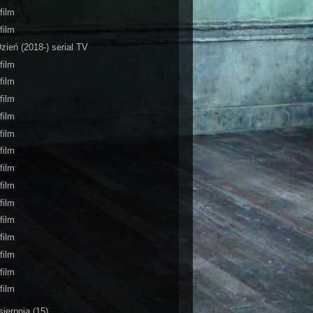
film
film
zień (2018-) serial TV
film
film
film
film
film
film
film
film
film
film
film
film
film
film
sierpnia
(15)