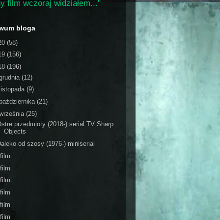
y film wczoraj widziałem..."
iwum bloga
20
(58)
19
(156)
18
(196)
grudnia
(12)
listopada
(9)
października
(21)
września
(25)
stre przedmioty (2018-) serial TV Sharp
Objects
aleko od szosy (1976-) miniserial
film
film
film
film
film
film