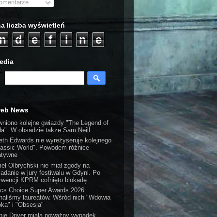
mentarze
a liczba wyświetleń
n
d
e
f
i
n
e
edia
web News
wniono kolejne gwiazdy "The Legend of
da". W obsadzie także Sam Neill
eth Edwards nie wyreżyseruje kolejnego
rassic World". Powodem różnice
atywne
iel Olbrychski nie miał zgody na
iadanie w jury festiwalu w Gdyni. Po
erwencji KPRM cofnięto blokadę
tics Choice Super Awards 2026:
naliśmy laureatów. Wśród nich "Wdowia
oka" i "Obsesja"
nie Driver miała poważny wypadek