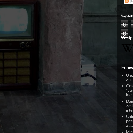
Ko
Łączn
u
d
Wikip
Film
Uja
Zel
Gar
"Ju
kre
Dan
zas
int
Cri
poz
zat
Min