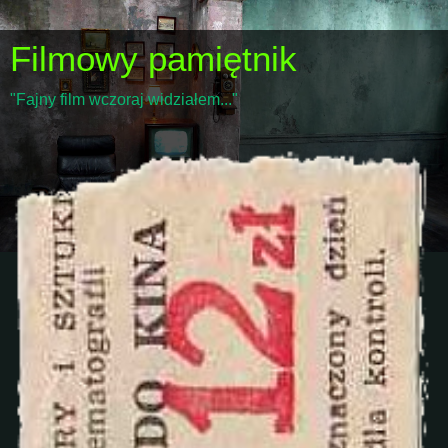
Filmowy pamiętnik
"Fajny film wczoraj widziałem..."