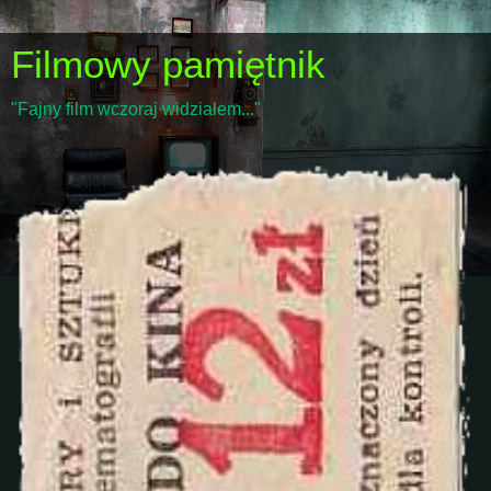
Filmowy pamiętnik
"Fajny film wczoraj widziałem..."