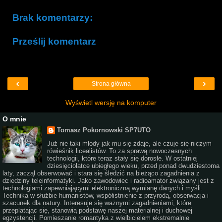
Brak komentarzy:
Prześlij komentarz
‹
›
Strona główna
Wyświetl wersję na komputer
O mnie
Tomasz Pokornowski SP7UTO
Już nie taki młody jak mu się zdaje, ale czuje się niczym
rówieśnik licealistów. To za sprawą nowoczesnych
technologii, które teraz stały się dorosłe. W ostatniej
dziesięciolatce ubiegłego wieku, przed ponad dwudziestoma
laty, zaczął obserwować i stara się śledzić na bieżąco zagadnienia z
dziedziny teleinformatyki. Jako zawodowiec i radioamator związany jest z
technologiami zapewniającymi elektroniczną wymianę danych i myśli.
Technika w służbie humanistów, współistnienie z przyrodą, obserwacja i
szacunek dla natury. Interesuje się ważnymi zagadnieniami, które
przeplatając się, stanowią podstawę naszej materialnej i duchowej
egzystencji. Pomieszanie romantyka z wielbicielem ekstremalnie