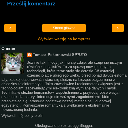
Prześlij komentarz
‹
›
Strona główna
Wyświetl wersję na komputer
O mnie
Tomasz Pokornowski SP7UTO
Już nie taki młody jak mu się zdaje, ale czuje się niczym
rówieśnik licealistów. To za sprawą nowoczesnych
technologii, które teraz stały się dorosłe. W ostatniej
dziesięciolatce ubiegłego wieku, przed ponad dwudziestoma
laty, zaczął obserwować i stara się śledzić na bieżąco zagadnienia z
dziedziny teleinformatyki. Jako zawodowiec i radioamator związany jest z
technologiami zapewniającymi elektroniczną wymianę danych i myśli.
Technika w służbie humanistów, współistnienie z przyrodą, obserwacja i
szacunek dla natury. Interesuje się ważnymi zagadnieniami, które
przeplatając się, stanowią podstawę naszej materialnej i duchowej
egzystencji. Pomieszanie romantyka z wielbicielem ekstremalnie
nowoczesnej techniki.
Wyświetl mój pełny profil
Obsługiwane przez usługę
Blogger
.