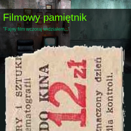
Filmowy pamiętnik
"Fajny film wczoraj widziałem..."