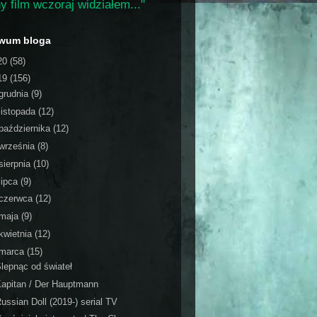
y film wczoraj widziałem..."
iwum bloga
20
(58)
19
(156)
grudnia
(9)
listopada
(12)
października
(12)
września
(8)
sierpnia
(10)
lipca
(9)
czerwca
(12)
maja
(9)
kwietnia
(12)
marca
(15)
lepnąc od świateł
apitan / Der Hauptmann
ussian Doll (2019-) serial TV