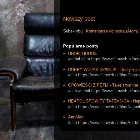
Nowszy post
Subskrybuj:
Komentarze do posta (Atom)
Popularne posty
UNORTHODOX
#serial #film https://www.filmweb.pl/se
DOBRY WOJAK SZWEJK - Dobrý vojá
#film https://www.filmweb.pl/film/Dob
OPOWIEŚCI Z PĘTLI - Tales from the 
#film #serial https://www.filmweb.pl
NEAPOL SPOWITY TAJEMNICĄ - Napol
#film https://www.filmweb.pl/film/Ne
Ant-Man
#film https://www.filmweb.pl/film/Ant-