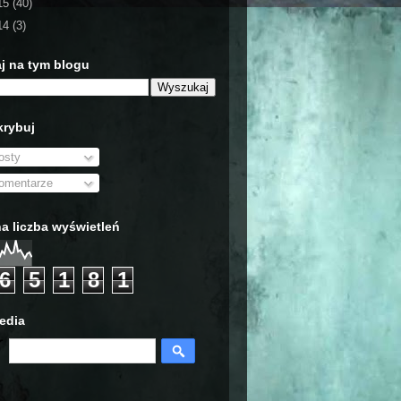
15
(40)
14
(3)
j na tym blogu
rybuj
sty
mentarze
a liczba wyświetleń
6
5
1
8
1
edia