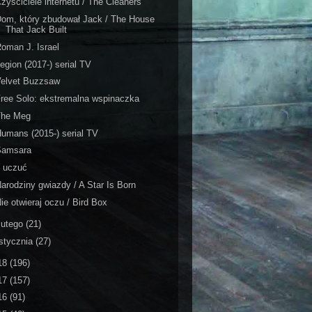
zyściciele internetu / The Cleaners
om, który zbudował Jack / The House
That Jack Built
oman J. Israel
egion (2017-) serial TV
Velvet Buzzsaw
ree Solo: ekstremalna wspinaczka
The Meg
umans (2015-) serial TV
Samsara
7 uczuć
arodziny gwiazdy / A Star Is Born
ie otwieraj oczu / Bird Box
lutego
(21)
stycznia
(27)
18
(196)
17
(157)
16
(91)