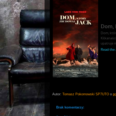
Autor:
Tomasz Pokornowski SP7UTO
o
p
Brak komentarzy: