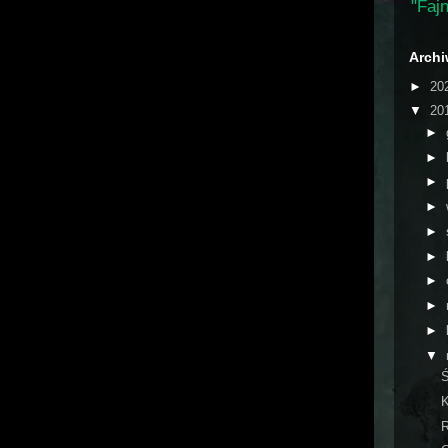
"Fajn
Arch
►
20
▼
20
►
►
►
►
►
►
►
►
►
▼
Ś
K
R