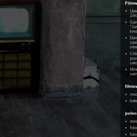
Film
Uja
Zel
Gar
"Ju
kre
Dan
zas
int
Cri
poz
zat
Min
sam
filmo
med
kal
pole
ost
foto
fot