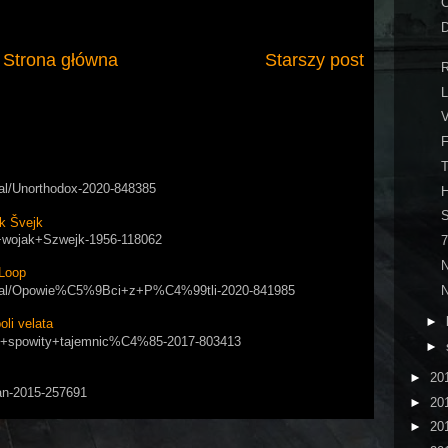
C
D
Strona główna
Starszy post
R
L
F
rial/Unorthodox-2020-848385
H
k Švejk
ry+wojak+Szwejk-1956-118062
N
Loop
N
/serial/Opowie%C5%9Bci+z+P%C4%99tli-2020-841985
►
i velata
apol+spowity+tajemnic%C4%85-2017-803413
►
►
20
Man-2015-257691
►
20
►
20