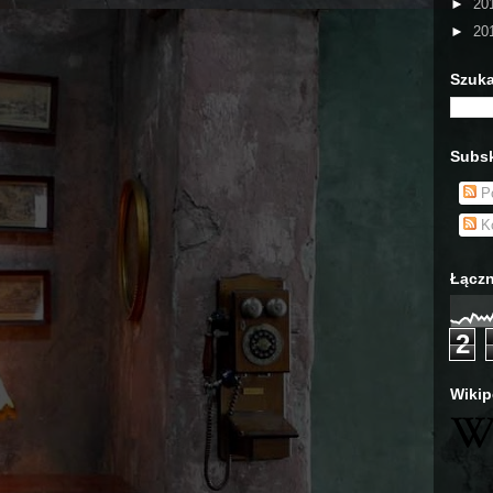
►
20
►
20
Szuka
Subsk
Po
Ko
Łączn
2
Wikip