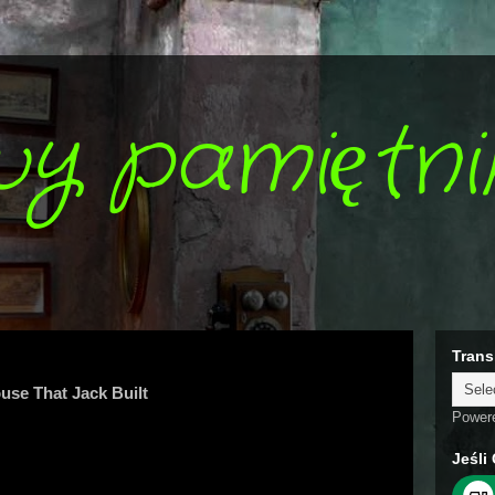
wy pamiętni
Trans
use That Jack Built
Power
Jeśli 