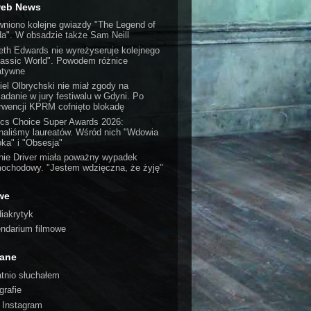
web News
wniono kolejne gwiazdy "The Legend of
da". W obsadzie także Sam Neill
eth Edwards nie wyreżyseruje kolejnego
rassic World". Powodem różnice
atywne
iel Olbrychski nie miał zgody na
iadanie w jury festiwalu w Gdyni. Po
erwencji KPRM cofnięto blokadę
tics Choice Super Awards 2026:
naliśmy laureatów. Wśród nich "Wdowia
oka" i "Obsesja"
nie Driver miała poważny wypadek
ochodowy. "Jestem wdzięczna, że żyję"
we
iakrytyk
endarium filmowe
cane
atnio słuchałem
grafie
o Instagram