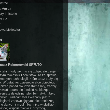
ietrze
a Amiga
zy i historie
r i ja
o
rowa biblioteka
ie
masz Pokornowski SP7UTO
e taki młody jak mu się zdaje, ale czuje
czym rówieśnik licealistów. To za sprawą
esnych technologii, które teraz stały się
e. W ostatniej dziesięciolatce ubiegłego
 przed ponad dwudziestoma laty, zaczął
ować i stara się śledzić na bieżąco
ienia z dziedziny teleinformatyki. Jako
wiec i radioamator związany jest z
logiami zapewniającymi elektroniczną
ę danych i myśli. Technika w służbie
stów, współistnienie z przyrodą,