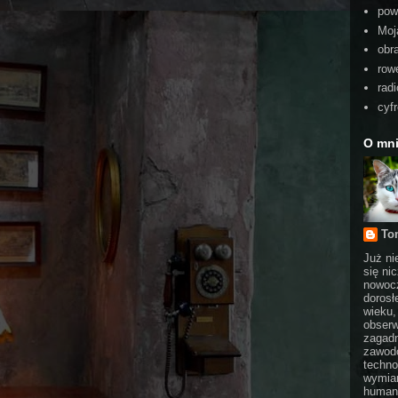
pow
Moj
obra
rowe
radi
cyf
O mn
To
Już ni
się ni
nowocz
dorosł
wieku,
obserw
zagadn
zawodo
techno
wymian
humani