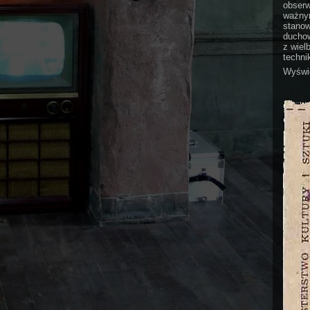
obserw
ważnym
stanow
duchow
z wiel
technik
Wyświe