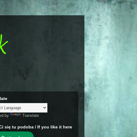
k
late
ed by
Translate
Ci się tu podoba / If you like it here