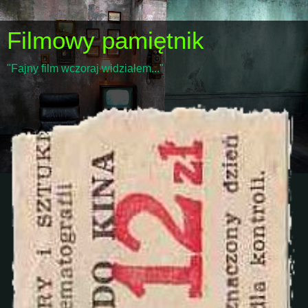
Filmowy pamiętnik
"Fajny film wczoraj widziałem..."