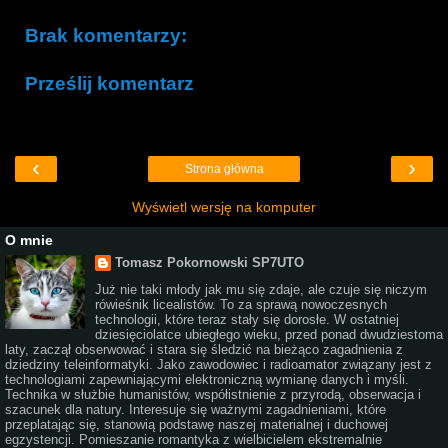
Brak komentarzy:
Prześlij komentarz
‹
›
Strona główna
Wyświetl wersję na komputer
O mnie
Tomasz Pokornowski SP7UTO
Już nie taki młody jak mu się zdaje, ale czuje się niczym
rówieśnik licealistów. To za sprawą nowoczesnych
technologii, które teraz stały się dorosłe. W ostatniej
dziesięciolatce ubiegłego wieku, przed ponad dwudziestoma
laty, zaczął obserwować i stara się śledzić na bieżąco zagadnienia z
dziedziny teleinformatyki. Jako zawodowiec i radioamator związany jest z
technologiami zapewniającymi elektroniczną wymianę danych i myśli.
Technika w służbie humanistów, współistnienie z przyrodą, obserwacja i
szacunek dla natury. Interesuje się ważnymi zagadnieniami, które
przeplatając się, stanowią podstawę naszej materialnej i duchowej
egzystencji. Pomieszanie romantyka z wielbicielem ekstremalnie