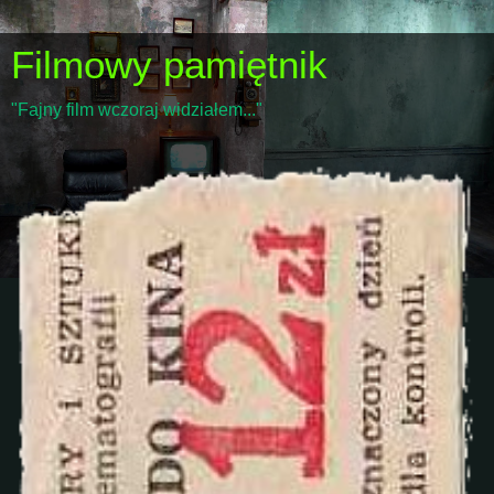
Filmowy pamiętnik
"Fajny film wczoraj widziałem..."