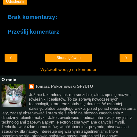
Udostępnij
Brak komentarzy:
Prześlij komentarz
‹
›
Strona główna
Wyświetl wersję na komputer
O mnie
Tomasz Pokornowski SP7UTO
Już nie taki młody jak mu się zdaje, ale czuje się niczym
rówieśnik licealistów. To za sprawą nowoczesnych
technologii, które teraz stały się dorosłe. W ostatniej
dziesięciolatce ubiegłego wieku, przed ponad dwudziestoma
laty, zaczął obserwować i stara się śledzić na bieżąco zagadnienia z
dziedziny teleinformatyki. Jako zawodowiec i radioamator związany jest z
technologiami zapewniającymi elektroniczną wymianę danych i myśli.
Technika w służbie humanistów, współistnienie z przyrodą, obserwacja i
szacunek dla natury. Interesuje się ważnymi zagadnieniami, które
przeplatając się, stanowią podstawę naszej materialnej i duchowej