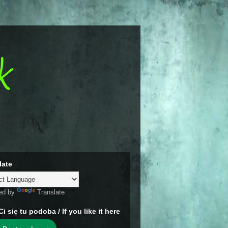
k
late
ed by
Translate
Ci się tu podoba / If you like it here