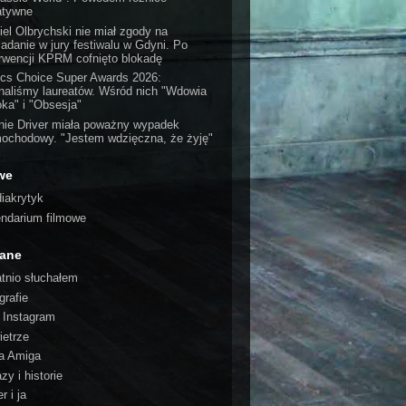
atywne
iel Olbrychski nie miał zgody na
iadanie w jury festiwalu w Gdyni. Po
erwencji KPRM cofnięto blokadę
tics Choice Super Awards 2026:
naliśmy laureatów. Wśród nich "Wdowia
oka" i "Obsesja"
nie Driver miała poważny wypadek
ochodowy. "Jestem wdzięczna, że żyję"
we
iakrytyk
endarium filmowe
cane
atnio słuchałem
grafie
o Instagram
ietrze
a Amiga
zy i historie
r i ja