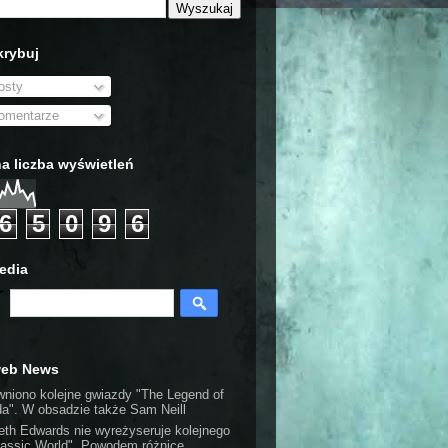
rybuj
sty
mentarze
a liczba wyświetleń
6
5
0
9
6
edia
web News
wniono kolejne gwiazdy "The Legend of
da". W obsadzie także Sam Neill
eth Edwards nie wyreżyseruje kolejnego
rassic World". Powodem różnice