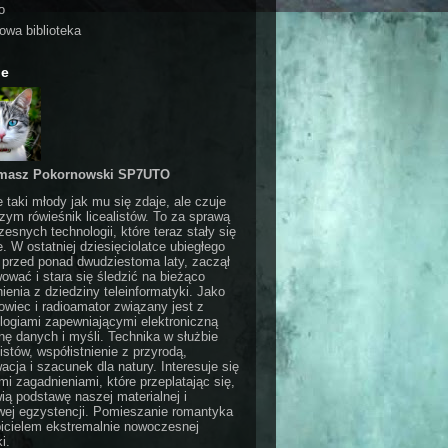
o
rowa biblioteka
ie
masz Pokornowski SP7UTO
e taki młody jak mu się zdaje, ale czuje
czym rówieśnik licealistów. To za sprawą
esnych technologii, które teraz stały się
e. W ostatniej dziesięciolatce ubiegłego
 przed ponad dwudziestoma laty, zaczął
ować i stara się śledzić na bieżąco
ienia z dziedziny teleinformatyki. Jako
wiec i radioamator związany jest z
logiami zapewniającymi elektroniczną
ę danych i myśli. Technika w służbie
stów, współistnienie z przyrodą,
acja i szacunek dla natury. Interesuje się
i zagadnieniami, które przeplatając się,
ią podstawę naszej materialnej i
ej egzystencji. Pomieszanie romantyka
bicielem ekstremalnie nowoczesnej
i.