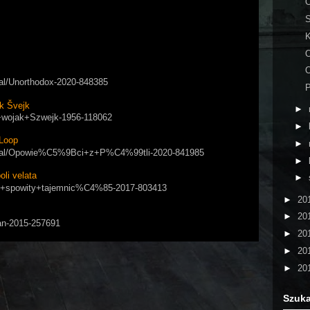
O
S
O
O
rial/Unorthodox-2020-848385
P
k Švejk
►
ry+wojak+Szwejk-1956-118062
►
Loop
►
/serial/Opowie%C5%9Bci+z+P%C4%99tli-2020-841985
►
i velata
►
apol+spowity+tajemnic%C4%85-2017-803413
►
20
►
20
Man-2015-257691
►
20
►
20
►
20
Szuka