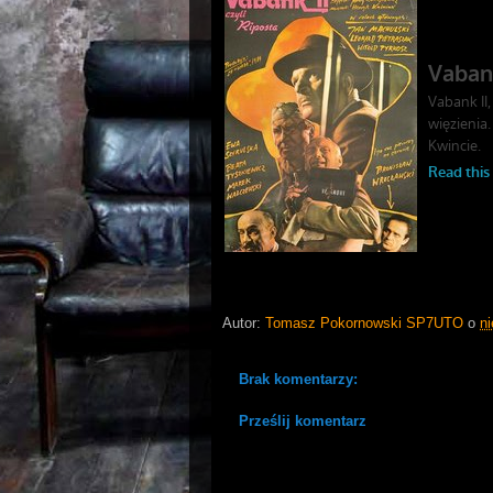
Autor:
Tomasz Pokornowski SP7UTO
o
ni
Brak komentarzy:
Prześlij komentarz