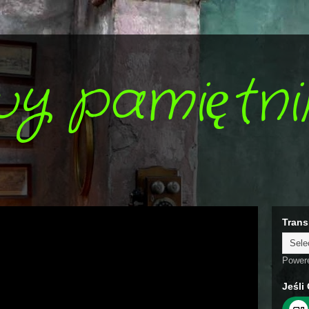
wy pamiętni
Trans
Power
Jeśli 