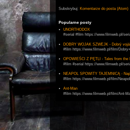
Subskrybuj:
Komentarze do posta (Atom)
Popularne posty
UNORTHODOX
#serial #film https://www.filmweb.pl/se
DOBRY WOJAK SZWEJK - Dobrý vojá
#film https://www.filmweb.pl/film/Dob
OPOWIEŚCI Z PĘTLI - Tales from the 
#film #serial https://www.filmweb.pl
NEAPOL SPOWITY TAJEMNICĄ - Napol
#film https://www.filmweb.pl/film/Ne
Ant-Man
#film https://www.filmweb.pl/film/Ant-