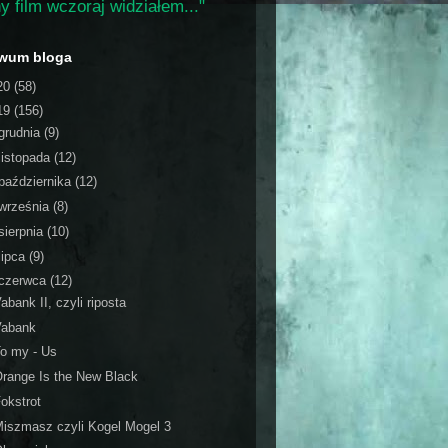
y film wczoraj widziałem..."
iwum bloga
20
(58)
19
(156)
grudnia
(9)
listopada
(12)
października
(12)
września
(8)
sierpnia
(10)
lipca
(9)
czerwca
(12)
abank II, czyli riposta
Vabank
o my - Us
range Is the New Black
okstrot
iszmasz czyli Kogel Mogel 3