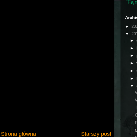
"Fajn
Arch
►
20
▼
20
►
►
►
►
►
►
▼
V
T
O
F
M
Strona główna
Starszy post