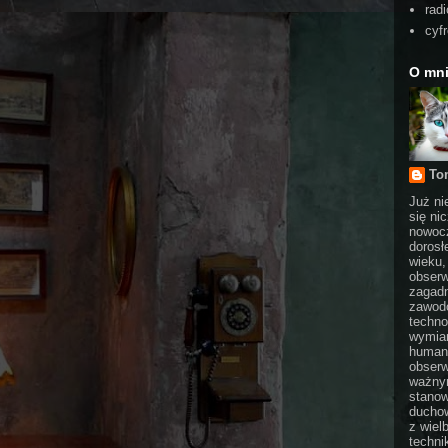
radi
cyf
O mn
To
Już ni
się ni
nowocz
dorosł
wieku,
obserw
zagadn
zawodo
techno
wymian
humani
obserw
ważnym
stanow
duchow
z wiel
technik