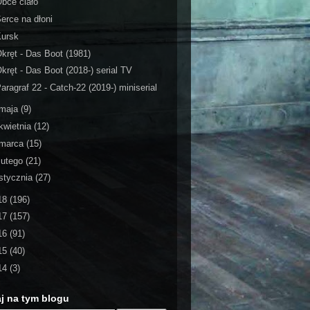
bce ciało
erce na dłoni
Kursk
kręt - Das Boot (1981)
kręt - Das Boot (2018-) serial TV
aragraf 22 - Catch-22 (2019-) miniserial
maja
(9)
kwietnia
(12)
marca
(15)
lutego
(21)
stycznia
(27)
18
(196)
17
(157)
16
(91)
15
(40)
14
(3)
j na tym blogu