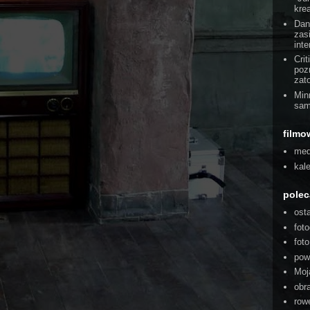
kre
Dan
zas
int
Cri
poz
zat
Min
sam
filmo
med
kal
pole
ost
foto
fot
pow
Moj
obra
rowe