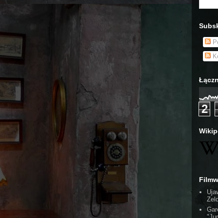
Subsk
Po
Ko
Łączn
2
Wikip
Film
Uja
Zel
Gar
"Ju