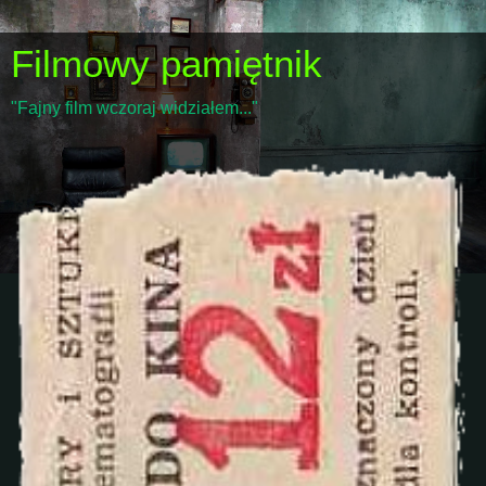
Filmowy pamiętnik
"Fajny film wczoraj widziałem..."