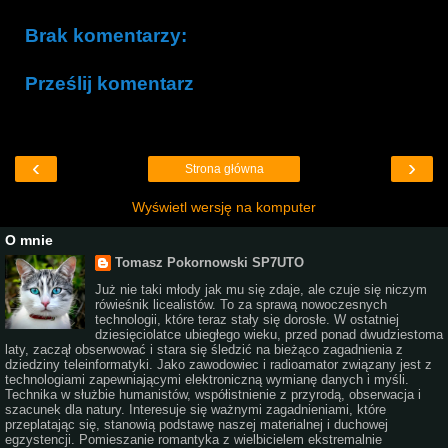
Brak komentarzy:
Prześlij komentarz
‹
›
Strona główna
Wyświetl wersję na komputer
O mnie
Tomasz Pokornowski SP7UTO
Już nie taki młody jak mu się zdaje, ale czuje się niczym
rówieśnik licealistów. To za sprawą nowoczesnych
technologii, które teraz stały się dorosłe. W ostatniej
dziesięciolatce ubiegłego wieku, przed ponad dwudziestoma
laty, zaczął obserwować i stara się śledzić na bieżąco zagadnienia z
dziedziny teleinformatyki. Jako zawodowiec i radioamator związany jest z
technologiami zapewniającymi elektroniczną wymianę danych i myśli.
Technika w służbie humanistów, współistnienie z przyrodą, obserwacja i
szacunek dla natury. Interesuje się ważnymi zagadnieniami, które
przeplatając się, stanowią podstawę naszej materialnej i duchowej
egzystencji. Pomieszanie romantyka z wielbicielem ekstremalnie