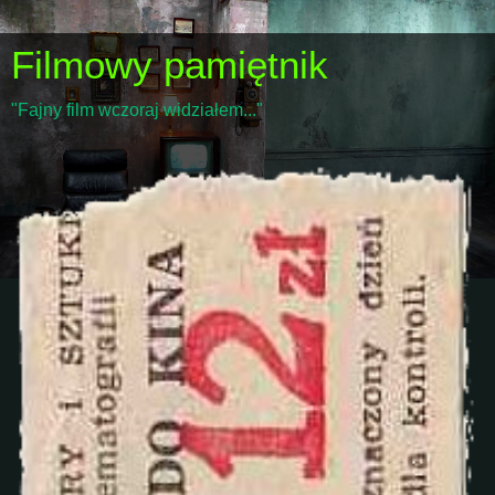
Filmowy pamiętnik
"Fajny film wczoraj widziałem..."