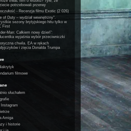
 może trwać film o Musku? Tyle, że
ziecie potrzebowali przerwy
oczułość - Recenzja filmu Exotic (2 026)
ne of Duty – wydział wewnętrzny".
ystkie sezony brytyjskiego hitu tylko w
 First
ider-Man: Całkiem nowy dzień”:
ducentka wyjaśnia wybór przeciwniczki
toryczna chwila. EA w rękach
dyjczyków i zięcia Donalda Trumpa
we
iakrytyk
endarium filmowe
cane
atnio słuchałem
grafie
o Instagram
ietrze
a Amiga
zy i historie
r i ja