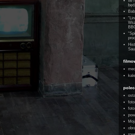
Ile
będ
Bab
"Li
Wsz
BBC
"Sp
pro
His
Sau
filmo
med
kal
pole
ost
foto
fot
pow
Moj
obra
rowe