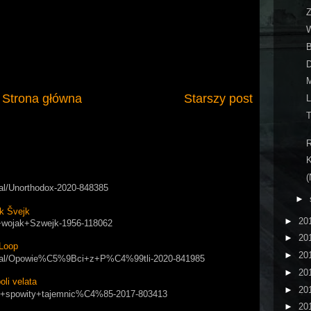
Z
W
B
Strona główna
Starszy post
L
T
K
(
rial/Unorthodox-2020-848385
►
k Švejk
►
20
ry+wojak+Szwejk-1956-118062
►
20
Loop
►
20
/serial/Opowie%C5%9Bci+z+P%C4%99tli-2020-841985
►
20
i velata
►
20
apol+spowity+tajemnic%C4%85-2017-803413
►
20