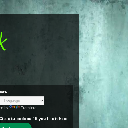
k
late
ed by
Translate
Ci się tu podoba / If you like it here