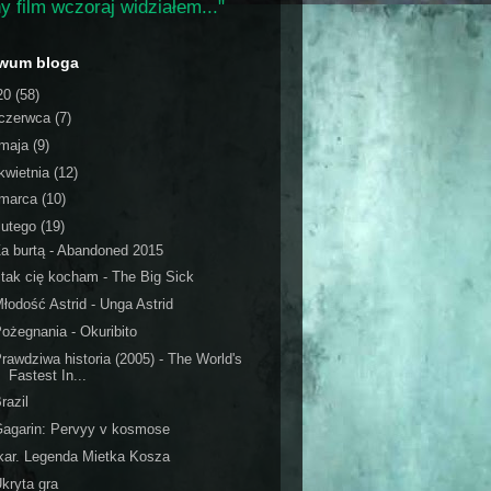
y film wczoraj widziałem..."
iwum bloga
20
(58)
czerwca
(7)
maja
(9)
kwietnia
(12)
marca
(10)
lutego
(19)
a burtą - Abandoned 2015
 tak cię kocham - The Big Sick
łodość Astrid - Unga Astrid
ożegnania - Okuribito
rawdziwa historia (2005) - The World's
Fastest In...
razil
agarin: Pervyy v kosmose
kar. Legenda Mietka Kosza
kryta gra