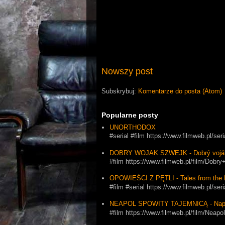
Nowszy post
Subskrybuj:
Komentarze do posta (Atom)
Popularne posty
UNORTHODOX
#serial #film https://www.filmweb.pl/se
DOBRY WOJAK SZWEJK - Dobrý vojá
#film https://www.filmweb.pl/film/Dob
OPOWIEŚCI Z PĘTLI - Tales from the 
#film #serial https://www.filmweb.pl
NEAPOL SPOWITY TAJEMNICĄ - Napol
#film https://www.filmweb.pl/film/Ne