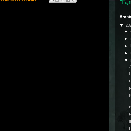
"Fajn
Arch
▼
20
►
►
►
►
▼
Z
I
M
P
P
B
G
I
U