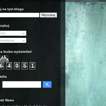
j na tym blogu
rybuj
sty
mentarze
a liczba wyświetleń
6
4
9
5
1
edia
web News