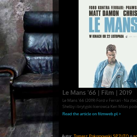
Autor:
Tomasz Pokornowski SP7UTO
o
so