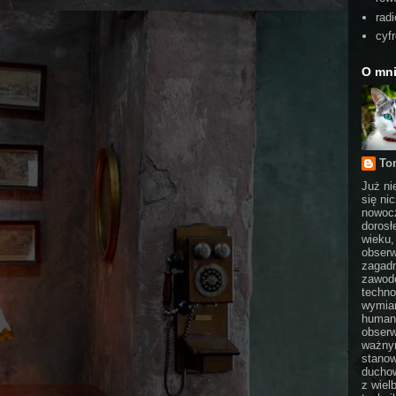
radi
cyf
O mn
To
Już ni
się ni
nowocz
dorosł
wieku,
obserw
zagadn
zawodo
techno
wymian
humani
obserw
ważnym
stanow
duchow
z wiel