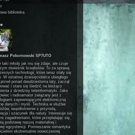
o
rowa biblioteka
ie
masz Pokornowski SP7UTO
e taki młody jak mu się zdaje, ale czuje
czym rówieśnik licealistów. To za sprawą
esnych technologii, które teraz stały się
e. W ostatniej dziesięciolatce ubiegłego
 przed ponad dwudziestoma laty, zaczął
ować i stara się śledzić na bieżąco
ienia z dziedziny teleinformatyki. Jako
wiec i radioamator związany jest z
logiami zapewniającymi elektroniczną
ę danych i myśli. Technika w służbie
stów, współistnienie z przyrodą,
acja i szacunek dla natury. Interesuje się
i zagadnieniami, które przeplatając się,
ią podstawę naszej materialnej i
ej egzystencji. Pomieszanie romantyka
bicielem ekstremalnie nowoczesnej