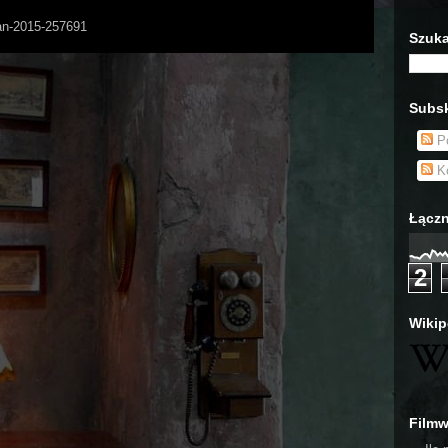
Man-2015-257691
Szuka
Subsk
Po
Ko
Łączn
2
Wikip
Film