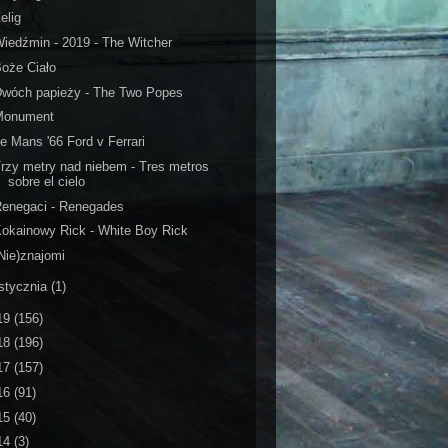
elig
iedźmin - 2019 - The Witcher
oże Ciało
Dwóch papieży - The Two Popes
Monument
e Mans '66 Ford v Ferrari
rzy metry nad niebem - Tres metros
sobre el cielo
Renegaci - Renegades
okainowy Rick - White Boy Rick
Nie)znajomi
stycznia
(1)
19
(156)
18
(196)
17
(157)
16
(91)
15
(40)
14
(3)