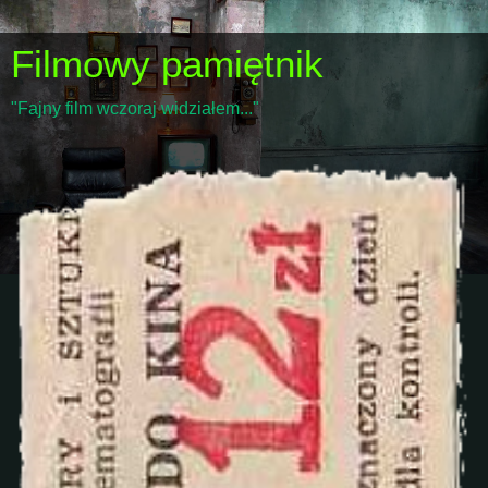
Filmowy pamiętnik
"Fajny film wczoraj widziałem..."