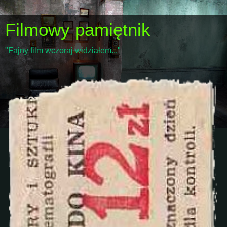
Filmowy pamiętnik
"Fajny film wczoraj widziałem..."