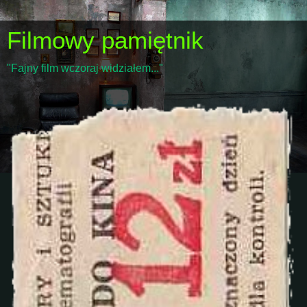
Filmowy pamiętnik
"Fajny film wczoraj widziałem..."